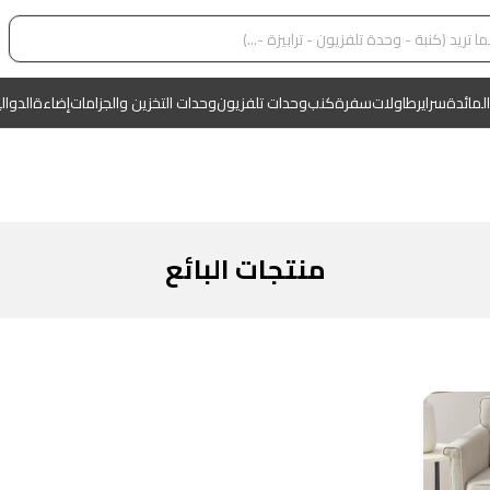
المائدة
سراير
طاولات
سفرة
كنب
وحدات تلفزيون
وحدات التخزين والجزامات
إضاءة
الدوال
منتجات البائع