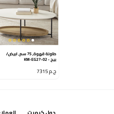
طاولة قهوة, 75 سم, ابيض/
بيج - KM-EG27-02
ج.م 7315
حول كيميت
العملاء