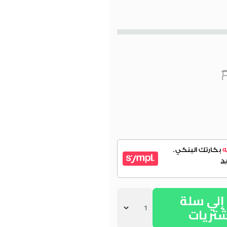
لي سلة
شتريات