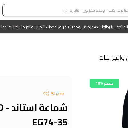
المائدة
سراير
طاولات
سفرة
كنب
وحدات تلفزيون
وحدات التخزين والجزامات
إضاءة
الدوال
 والجزامات
10% خصم
Share
EG74-35