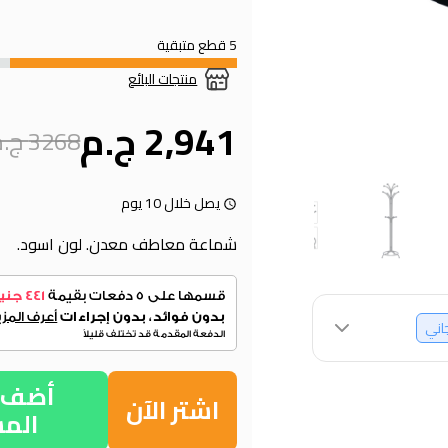
5 قطع متبقية
منتجات البائع
2,941 ج.م
3268 ج.م
يصل خلال 10 يوم
شماعة معاطف معدن. لون اسود.
جاني
أضف إ
اشتر الآن
الم