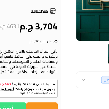
منتجات البائع
3,704 ج.م
4631 ج.م
يصل خلال 10 يوم
تأتي المرآة الحائطية باللون الذهبي ب
ديكورية واضحة على الحائط. تناسب أب
ومساحات الطعام المتوسطة، وتساعد ع
الحفاظ على سهولة الحركة في المساح
الفولاذ مع الزجاج العاكس، مع تشطيب
جاني
أضف إ