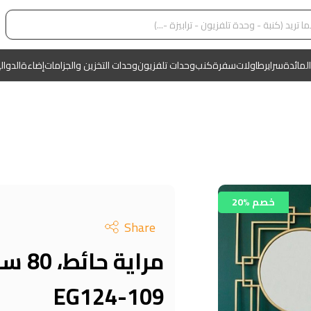
المائدة
سراير
طاولات
سفرة
كنب
وحدات تلفزيون
وحدات التخزين والجزامات
إضاءة
الدوال
20% خصم
Share
EG124-109