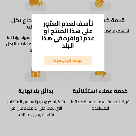
قيمة كبيرة كل يوم
شحن واسترجاع بكل
نأسف لعدم العثور
سهوله
على هذا المنتج أو
اكتشف عروضنا وخصوماتنا اليومية
عدم توافره في هذا
استمتع بتجربة شحن سهله وإذا لما
البلد
يعجبك المنتج، يمكنك اعادته لنا بكل
سهولة
عودة للرئيسية
خدمة عملاء استثنائية
بدائل بلا نهاية
فريقنا لخدمة العملاء مستعد دائما
تشكيله كبيره و رائعه من المنتجات،
للمساعدة
التي تمت على يد مصممين من
ثقافات ودول مختلفه