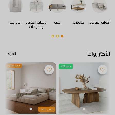
أدوات المائدة
طاولات
كنب
وحدات التخزين
الدواليب
والجزامات
ا
الأكثر رواجاً
المزيد
كمية محدودة
خصم 26%
متبقى فقط 1
م