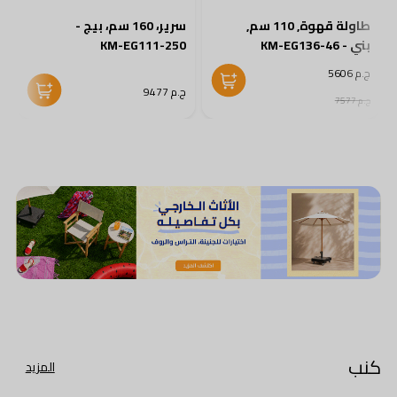
طاولة قهوة, 110 سم,
سرير، 160 سم، بيج -
بني - KM-EG136-46
KM-EG111-250
0
ج.م 5606
ج.م 9477
ج
ج.م 7577
كنب
المزيد