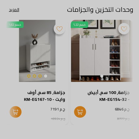
وحدات التخزين والجزامات
المزيد
خصم 22%
خصم 62%
جزامة, 100 سم, أبيض
جزامة, 85 سم, أوف
- KM-EG154-32
وايت - KM-EG167-10
2
ج.م 6846
ج.م 7191
ج
ج.م 8777
ج.م 18924
ج