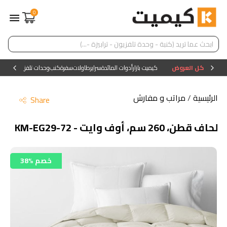
0
كل العروض
كيميت بازار
أدوات المائدة
سراير
طاولات
سفرة
كنب
وحدات تلفزيون
وحدات ا
الرئيسية
/
مراتب و مفارش
Share
لحاف قطن، 260 سم، أوف وايت - KM-EG29-72
38% خصم