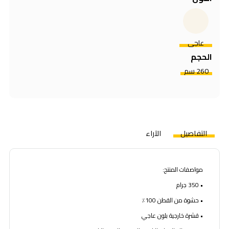
عاجي
الحجم
260 سم
التفاصيل
الآراء
مواصفات المنتج:
• 350 جرام
• حشوة من القطن 100٪
• قشرة خارجية بلون عاجي