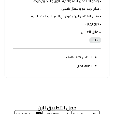
• يضمن لك القطن الناعم والخفيف الوزن والبارد نوم مريحة
• ينظم درجة الحرارة بشكل طبيعي
• مثالي للأشخاص الذين يرغبون في النوم على خامات طبيعية
• هيبوالرجينيك
• قابل للغسل
لحاف
المقاس: 260 ×240 سم
الخامة: قطن
حمل التطبيق الآن
EXPLORE IT ON
Download on the
GET IT ON