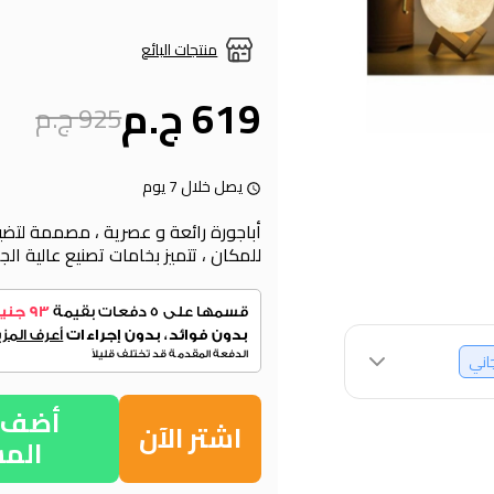
منتجات البائع
619 ج.م
925 ج.م
يصل خلال 7 يوم
أباجورة رائعة و عصرية ، مصممة لتض
للمكان ، تتميز بخامات تصنيع عالية ا
جاني
أضف إ
اشتر الآن
الم