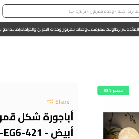
المائدة
سراير
طاولات
سفرة
كنب
وحدات تلفزيون
وحدات التخزين والجزامات
إضاءة
الدوال
33% خصم
Share
أبيض - KM-EG6-421