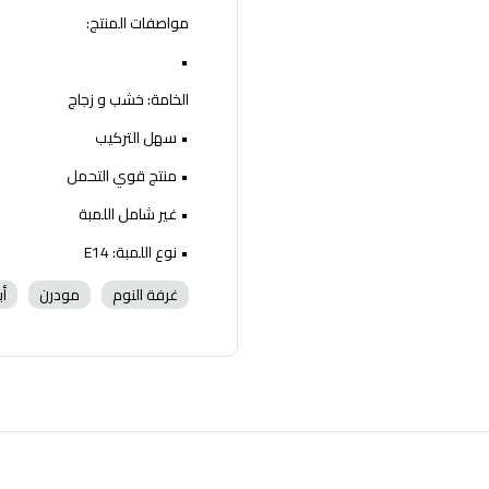
مواصفات المنتج:
•
الخامة: خشب و زجاج
• سهل التركيب
• منتج قوي التحمل
• غير شامل اللمبة
• نوع اللمبة: E14
غرفة النوم
مودرن
أب