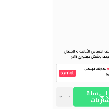
يف احساس الأناقة و الجمال
لجودة وشكل ديكوري رائع
لي سلة
شتريات