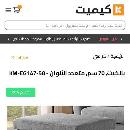
0
كل العروض
كيميت بازار
أدوات المائدة
سراير
طاولات
سفرة
كنب
وحدات تلفزيون
وحدات ا
الرئيسية
/
كراسي
Share
بانكيت, 70 سم, متعدد الألوان - KM-EG147-58
20% خصم