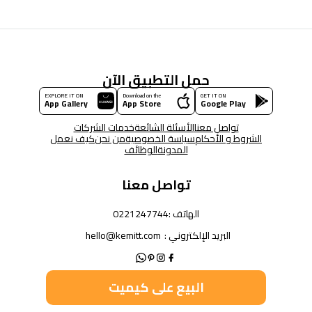
حمل التطبيق الآن
EXPLORE IT ON
Download on the
GET IT ON
App Gallery
App Store
Google Play
تواصل معنا
الأسئلة الشائعة
خدمات الشركات
الشروط و الأحكام
سياسة الخصوصية
من نحن
كيف نعمل
المدونة
الوظائف
تواصل معنا
الهاتف :
0221247744
البريد الإلكتروني :
hello@kemitt.com
البيع على كيميت