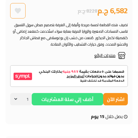
6,582 ج.م
8228 ج.م
تضيف هذه القطعة لمسة مريحة وأنيقة إلى الغرفة بتصميم مبطن سهل التنسيق.
تناسب المساحات الصغيرة والزوايا المرتبة بعناية سواء استُخدمت كمقعد إضافي أو
كتفصيلة تكمل الديكور. صُنعت من خشب زان يوغوسلافي مع قماش الجاكار
والحشو المحدد، وفق خيارات التشطيب والألوان المتاحة.
منتجات البائع
اشتر الآن
أضف إلي سلة المشتريات
يصل خلال
15 يوم