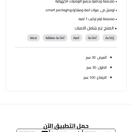
• متجمعة وجاهزة بجميع التوصيلات الكهربائية
• توصيل فى عبوات امنة ومبتكرة smart packaging,
• مصممة ليتم تركيب 1 لمبه
• المنتج غير شامل اللمبات
إضاءة
اضاءة
لمبة
اضاءة معلقة
نجفة
العرض: 30 سم
الطول: 30 سم
الارتفاع: 100 سم
حمل التطبيق الآن