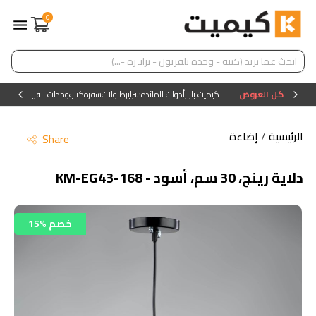
0
كل العروض
كيميت بازار
أدوات المائدة
سراير
طاولات
سفرة
كنب
وحدات تلفزيون
وحدات ا
الرئيسية
/
إضاءة
Share
دلاية رينج، 30 سم، أسود - KM-EG43-168
15% خصم