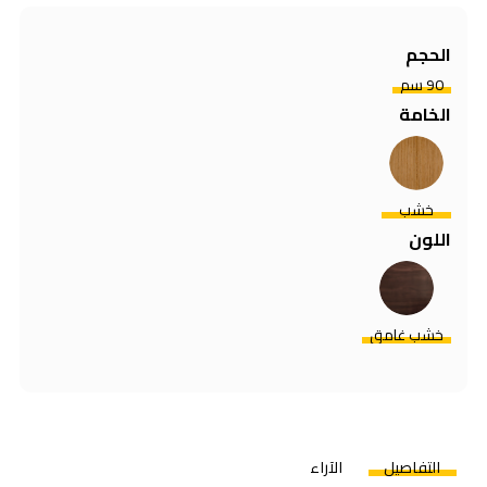
الحجم
90 سم
الخامة
خشب
اللون
خشب غامق
التفاصيل
الآراء