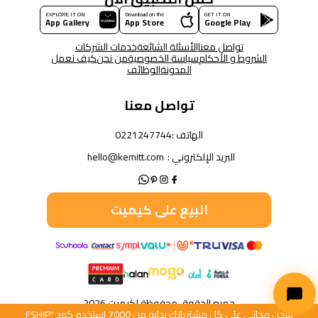
EXPLORE IT ON
Download on the
GET IT ON
App Gallery
App Store
Google Play
تواصل معنا
الأسئلة الشائعة
خدمات الشركات
الشروط و الأحكام
سياسة الخصوصية
من نحن
كيف نعمل
المدونة
الوظائف
تواصل معنا
الهاتف :
0221247744
البريد الإلكتروني :
hello@kemitt.com
البيع على كيميت
جميع الحقوق محفوظة لكيميت 2026
شحن مجاني على كل مشترياتك بدايه من 7000 استخدم كود "FSHIP