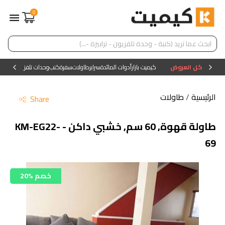
0
كل العروض
كيميت بازار
أدوات المائدة
سراير
طاولات
سفرة
كنب
وحدات تلفزيون
وحدات ا
الرئيسية
/
طاولات
Share
طاولة قهوة, 60 سم, خشبي داكن - KM-EG22-
69
20% خصم