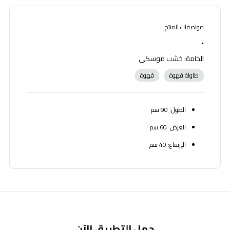
مواصفات المنتج:
•
الخامة: خشب موسكى
طاولة قهوة
قهوة
الطول: 90 سم
العرض: 60 سم
الإرتفاع: 40 سم
حمل التطبيق الآن