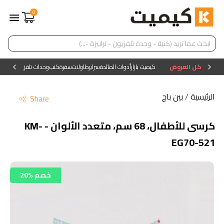
0
كل العروض
كيميت بازار
أدوات المائدة
سراير
طاولات
سفرة
كنب
وحدات تلفزيون
وحدات ا
الرئيسية
/
بين باج
Share
كرسى للأطفال، 68 سم، متعدد الألوان - KM-
EG70-521
20% خصم