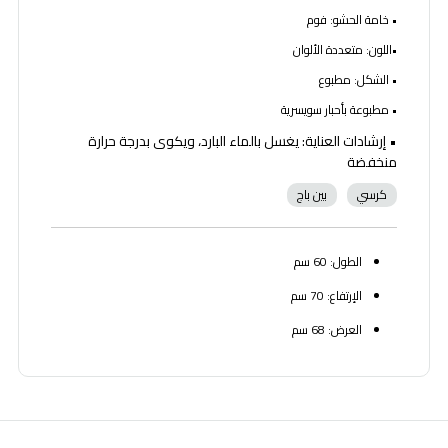
• خامة الحشو: فوم
•اللون: متعددة الألوان
• الشكل: مطبوع
• مطبوعة بأحبار سويسرية
• إرشادات العناية: يغسل بالماء البارد، ويكوى بدرجة حرارة
منخفضة
كرسي
بين باج
الطول: 60 سم
الإرتفاع: 70 سم
العرض: 68 سم