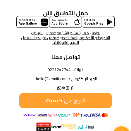
حمل التطبيق الآن
EXPLORE IT ON
Download on the
GET IT ON
App Gallery
App Store
Google Play
تواصل معنا
الأسئلة الشائعة
خدمات الشركات
الشروط و الأحكام
سياسة الخصوصية
من نحن
كيف نعمل
المدونة
الوظائف
تواصل معنا
الهاتف :
0221247744
البريد الإلكتروني :
hello@kemitt.com
البيع على كيميت