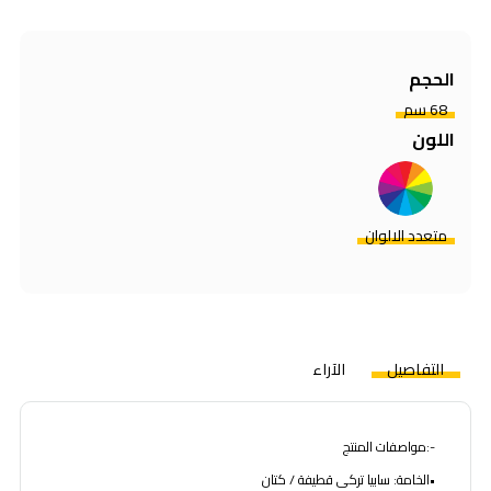
الحجم
68 سم
اللون
متعدد الالوان
التفاصيل
الآراء
-:مواصفات المنتج
•الخامة: سابيا تركى قطيفة / كتان