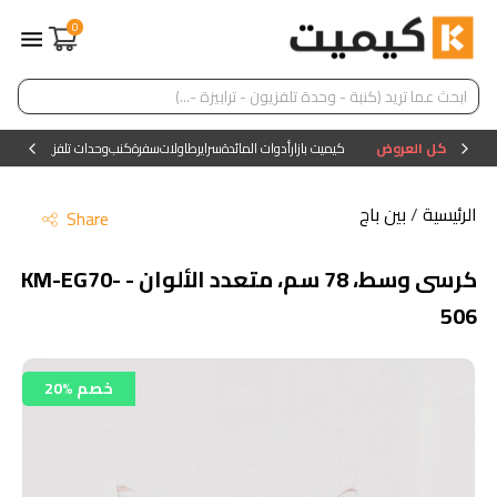
0
كل العروض
كيميت بازار
أدوات المائدة
سراير
طاولات
سفرة
كنب
وحدات تلفزيون
وحدات ا
الرئيسية
/
بين باج
Share
كرسى وسط، 78 سم، متعدد الألوان - KM-EG70-
506
20% خصم