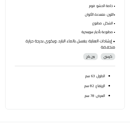
• خامة الحشو: فوم
•اللون: متعددة الألوان
• الشكل: مطبوع
• مطبوعة بأحبار سويسرية
• إرشادات العناية: يغسل بالماء البارد، ويكوى بدرجة حرارة
منخفضة
كرسي
بين باج
الطول: 63 سم
الإرتفاع: 82 سم
العرض: 78 سم