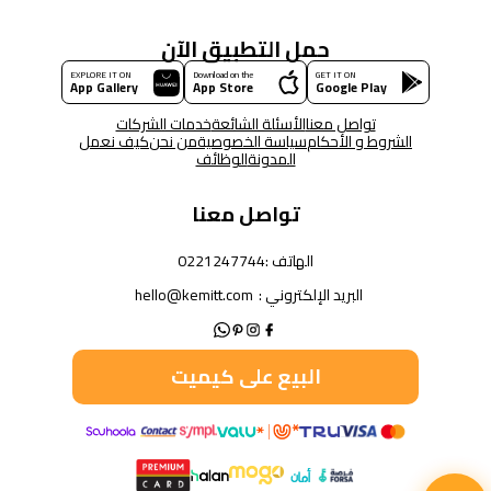
حمل التطبيق الآن
EXPLORE IT ON
Download on the
GET IT ON
App Gallery
App Store
Google Play
تواصل معنا
الأسئلة الشائعة
خدمات الشركات
الشروط و الأحكام
سياسة الخصوصية
من نحن
كيف نعمل
المدونة
الوظائف
تواصل معنا
الهاتف :
0221247744
البريد الإلكتروني :
hello@kemitt.com
البيع على كيميت