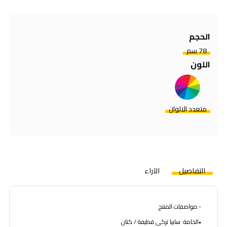
الحجم
78 سم
اللون
متعدد الالوان
التفاصيل
الآراء
-:مواصفات المنتج
•الخامة: سابيا تركى قطيفة / كتان