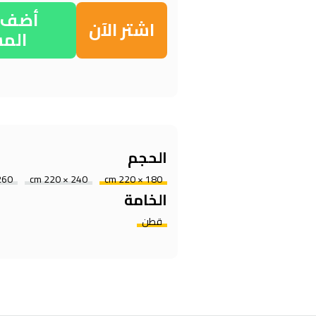
أضف إ
اشتر الآن
الم
الحجم
0 × 240 cm
240 × 220 cm
180 × 220 cm
الخامة
قطن