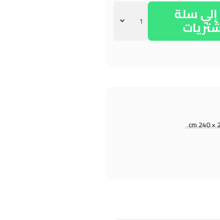
لي سلة
شتريات
26