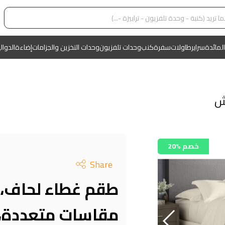
المائدة
سراير
طاولات
سفرة
كنب
وحدات تلفزيون
وحدات التخزين والجزامات
إضاءة
الدوال
ش
20% خصم
Share
مقاسات متعددة، 