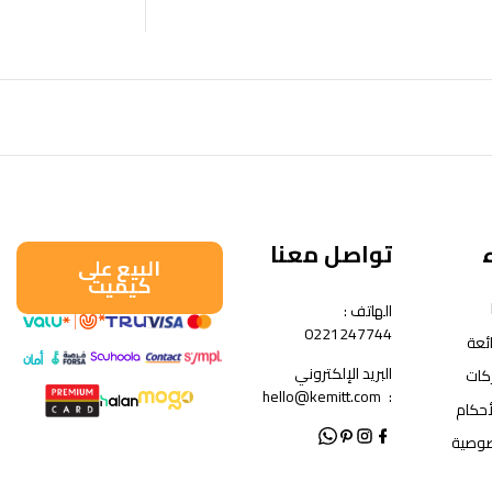
تواصل معنا
البيع على
كيميت
الهاتف :
0221247744
ئعة
البريد الإلكتروني
كات
hello@kemitt.com
:
أحكام
صوصية