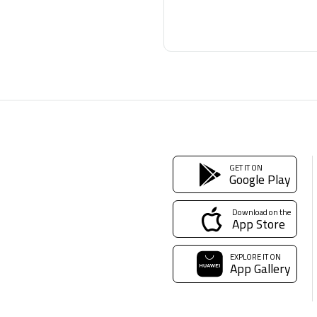
GET IT ON
Google Play
Download on the
App Store
EXPLORE IT ON
App Gallery