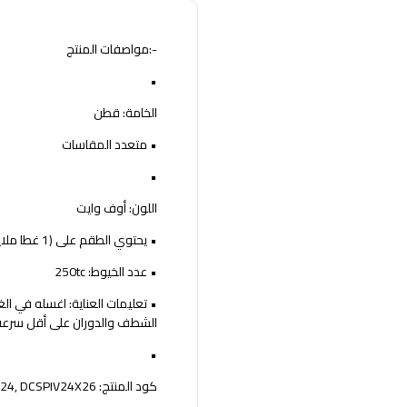
-:مواصفات المنتج
•
الخامة: قطن
• متعدد المقاسات
•
اللون: أوف وايت
• يحتوي الطقم على (1 غطا ملاية + 2 كيس وسادة)
• عدد الخيوط: 250tc
الشطف والدوران على أقل سرعة
•
كود المنتج: DCSPIV22X18, DCSPIV22X24, DCSPIV24X26.