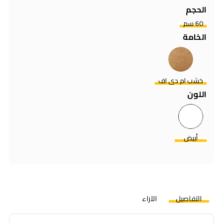
الحجم
60 سم
الخامة
خشب ام دي اف
اللون
أبيض
التفاصيل
الآراء