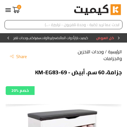
0
كل العروض
كيميت بازار
أدوات المائدة
سراير
طاولات
سفرة
كنب
وحدات تلفزيون
وحدات ا
الرئيسية
/
وحدات التخزين
Share
والجزامات
جزامة، 60 سم، أبيض - KM-EG83-69
20% خصم