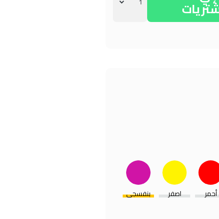
شتريات
أحمر
اصفر
بنفسجي