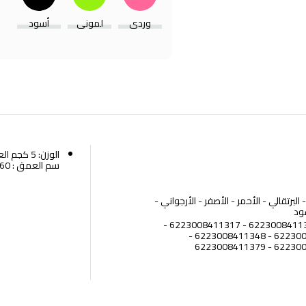
وردي
لموني
أسود
سم العمق : 160 سم
البرتقالي - الأحمر - الأصفر - الأرجواني -
سود
الكود: 6223008411294 - 6223008411300 - 6223008411317 -
6223008411331 - 6223008411324 - 6223008411348 -