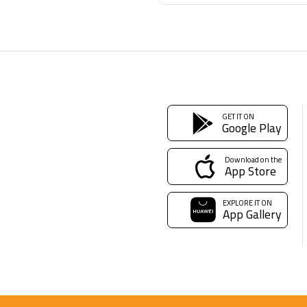
GET IT ON
Google Play
Download on the
App Store
EXPLORE IT ON
App Gallery