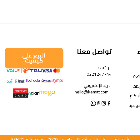
تواصل معنا
البيع على
كيميت
الهاتف :
0221247744
ئعة
البريد الإلكتروني
كات
hello@kemitt.com
:
أحكام
صوصية
شحن مجاني على كل مشترياتك بدايه من 7000 استخدم كود "FSHIP