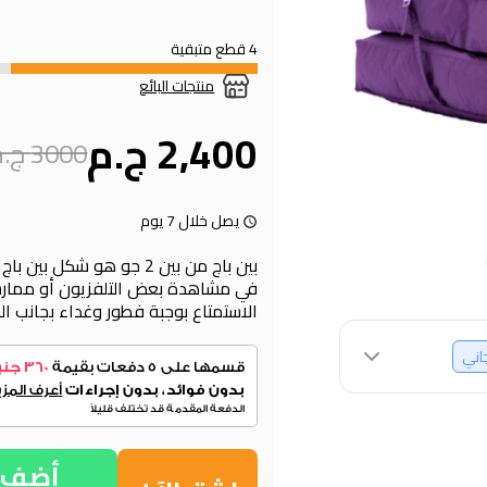
4 قطع متبقية
منتجات البائع
2,400 ج.م
3000 ج.م
يصل خلال 7 يوم
بين باج من بين 2 جو هو شكل
في مشاهدة بعض التلفزيون أو ممارس
الاستمتاع بوجبة فطور وغداء بجانب ا
جاني
أضف إ