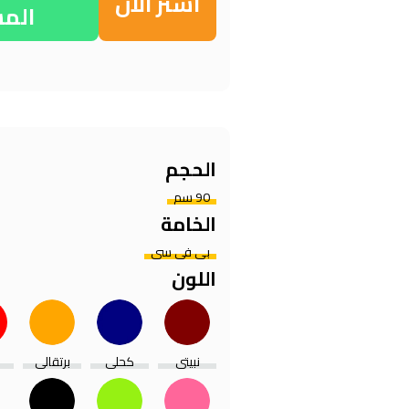
اشتر الآن
الم
الحجم
90 سم
الخامة
بي في سي
اللون
نبيتي
كحلي
برتقالي