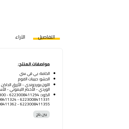
التفاصيل
الآراء
مواصفات المنتج:
الخامة: بي في سي
الحشو: حبيبات الفوم
اللون:بورجوندي - الأزرق الداكن - 
الوردي - الأخضر الليموني - الأ
6223008411355 - 6223008411362 - 6223008411379
بين باج