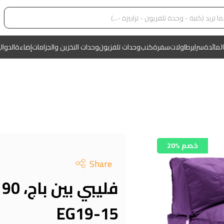
المائدة
سراير
طاولات
سفرة
كنب
وحدات تلفزيون
وحدات التخزين والجزامات
إضاءة
الدوال
20% خصم
Share
EG19-15