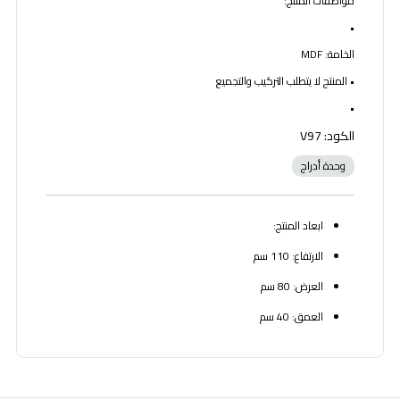
مواصفات المنتج:
•
الخامة: MDF
• المنتج لا يتطلب التركيب والتجميع
•
الكود: V97
وحدة أدراج
ابعاد المنتج:
الارتفاع: 110 سم
العرض: 80 سم
العمق: 40 سم