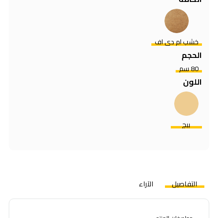
خشب ام دي اف
الحجم
80 سم
اللون
بيچ
التفاصيل
الآراء