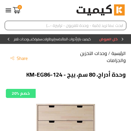
0
كل العروض
كيميت بازار
أدوات المائدة
سراير
طاولات
سفرة
كنب
وحدات تلفزيون
وحدات ا
الرئيسية
/
وحدات التخزين
Share
والجزامات
وحدة أدراج، 80 سم، بيج - KM-EG86-124
20% خصم