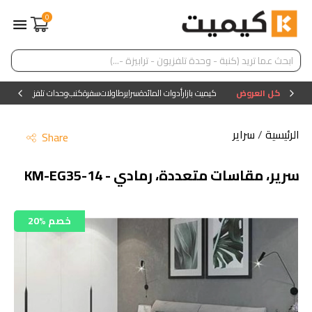
0
كل العروض
كيميت بازار
أدوات المائدة
سراير
طاولات
سفرة
كنب
وحدات تلفزيون
وحدات ا
الرئيسية
/
سراير
Share
سرير، مقاسات متعددة، رمادي - KM-EG35-14
20% خصم