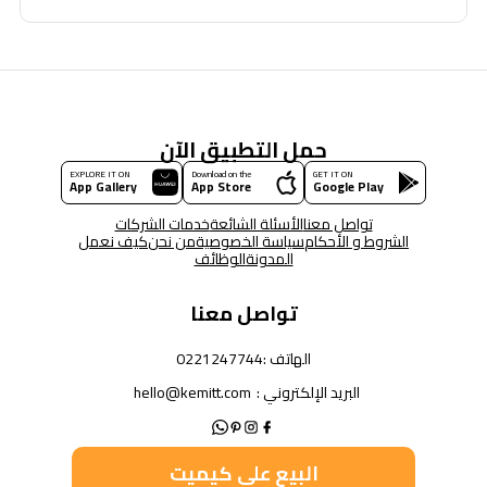
حمل التطبيق الآن
EXPLORE IT ON
Download on the
GET IT ON
App Gallery
App Store
Google Play
تواصل معنا
الأسئلة الشائعة
خدمات الشركات
الشروط و الأحكام
سياسة الخصوصية
من نحن
كيف نعمل
المدونة
الوظائف
تواصل معنا
الهاتف :
0221247744
البريد الإلكتروني :
hello@kemitt.com
البيع على كيميت