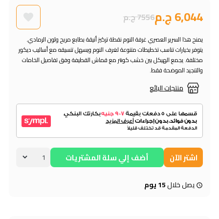
6,044 ج.م
7556 ج.م
يمنح هذا السرير العصري غرفة النوم نقطة تركيز أنيقة بطابع مريح ولون الرمادي.
يتوفر بخيارات تناسب تخطيطات متنوعة لغرف النوم ويسهل تنسيقه مع أساليب ديكور
مختلفة. يجمع الهيكل بين خشب كونتر مع قماش القطيفة وفق تفاصيل الخامات
والتنجيد الموضحة فقط.
منتجات البائع
اشتر الآن
أضف إلي سلة المشتريات
يصل خلال
15 يوم