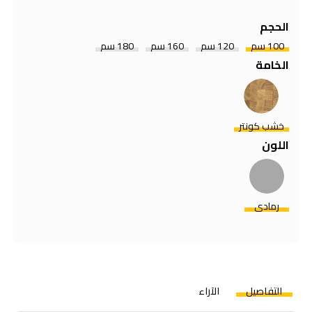
الحجم
100 سم
120 سم
160 سم
180 سم
الخامة
خشب كونتر
اللون
رمادي
التفاصيل
الآراء