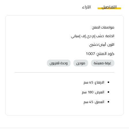
التفاصيل
الآراء
مواصفات المنتج:
الخامة: خشب إم دي إف إسباني
اللون: أبيض/خشبي
كود المنتج: 1007
غرفة معيشة
مودرن
وحدة تلفزيون
الارتفاع: 45 سم
العرض: 180 سم
العمق: 45 سم