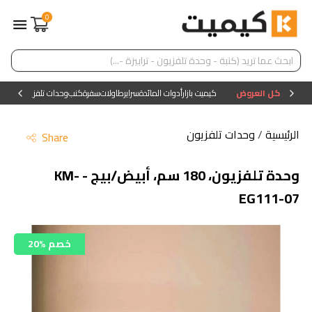
0
كل العروض
كيميت بازار
أدوات المائدة
سراير
طاولات
سفرة
كنب
وحدات تلفزيون
وحدات ا
الرئيسية
/
وحدات تلفزيون
Share
وحدة تلفزيون، 180 سم، أبيض/بيج - KM-
EG111-07
20% خصم