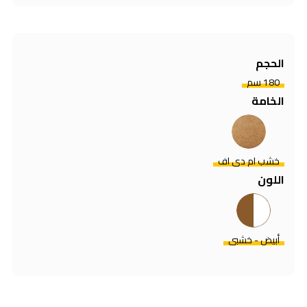
الحجم
180 سم
الخامة
خشب ام دي اف
اللون
أبيض - خشبي