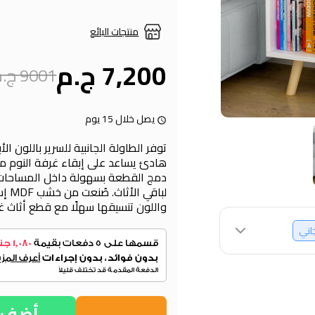
منتجات البائع
7,200 ج.م
9001 ج.م
يصل خلال 15 يوم
توفر الطاولة الجانبية للسرير باللون ا
هادئ يساعد على إبقاء غرفة النوم مر
دمج القطعة بسهولة داخل المساحات 
لباقي
واللون تنسيقها سهلًا مع قطع أثاث غ
جاني
أضف إ