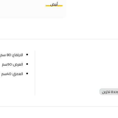
أبيض
الارتفاع: 80 سم
العرض: 90سم
العمق: 40سم
حدة تخزين