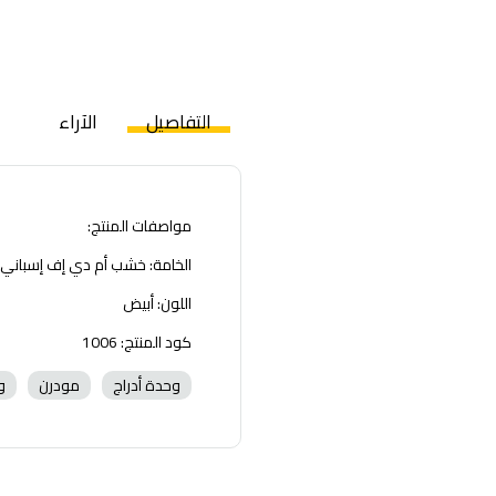
التفاصيل
الآراء
مواصفات المنتج:
الخامة: خشب أم دي إف إسباني
اللون: أبيض
كود المنتج: 1006
وحدة أدراج
مودرن
و