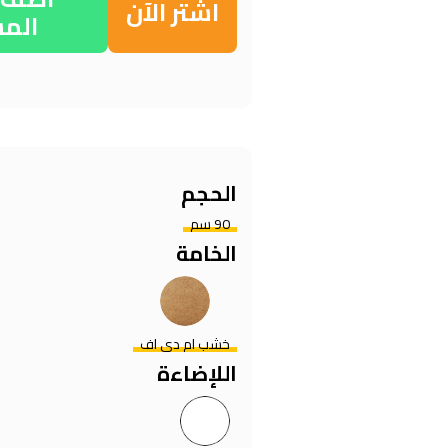
اشتر الآن
الم
الحجم
90 سم
الخامة
خشب ام دي اف
اللإضاءة