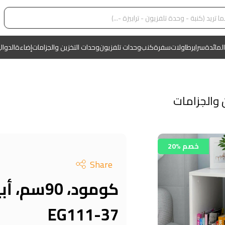
المائدة
سراير
طاولات
سفرة
كنب
وحدات تلفزيون
وحدات التخزين والجزامات
إضاءة
الدوال
 والجزامات
20% خصم
Share
EG111-37