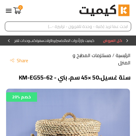
0
كل العروض
كيميت بازار
أدوات المائدة
سراير
طاولات
سفرة
كنب
وحدات تلفزيون
وحدات ا
الرئيسية
/
مستلزمات المطبخ و
Share
المنزل
سلة غسيل،50 ×45 سم، بني - KM-EG55-62
20% خصم