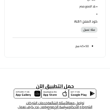
• بلد الصنع:مصر
•
كود المنتج:ALB1
سلة غسيل
50×45 سم
حمل التطبيق الآن
EXPLORE IT ON
Download on the
GET IT ON
App Gallery
App Store
Google Play
تواصل معنا
الأسئلة الشائعة
خدمات الشركات
الشروط و الأحكام
سياسة الخصوصية
من نحن
كيف نعمل