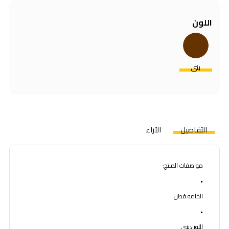
اللون
بني
التفاصيل
الآراء
مواصفات المنتج:
•
الخامه:قطن
•
اللون:بني