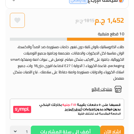
إرجاع مجاني
1,452 ج.م
1815 ج.م
10 قطع متبقية
طلاء الكتروستاتيك بالوان ثابتة دون تغيير، خامات مستوردة ضد الصدأ والاكسدة،
الوان مناسبة لكل الديكورات والدهانات، متجمعة وجاهزة بجميع التوصيلات
الكهربائية، جاهزة على التركيب بشكل مباشر، توصيل فى عبوات امنة ومبتكرة smart
packaging، قاعدة الكهرباء ( الدواية ) E27 لاضاءة اقوى حتى18 وات، جميع
اسلاك الكهرباء والدوايات مستوردة وامنة حفاظا على سلامتك ، تباع اللمبات بشكل
منفصل
منتجات البائع
اشتر الآن
أضف إلي سلة المشتريات