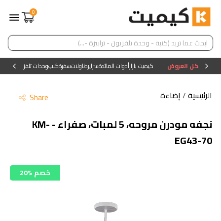
0
كل العروض
كيميت بازار
أدوات المائدة
سراير
طاولات
سفرة
كنب
وحدات تلفزيون
وحدات ا
الرئيسية
/
إضاءة
Share
نجفه مودرن مروحه، 5 لمبات، صفراء - KM-
EG43-70
20% خصم