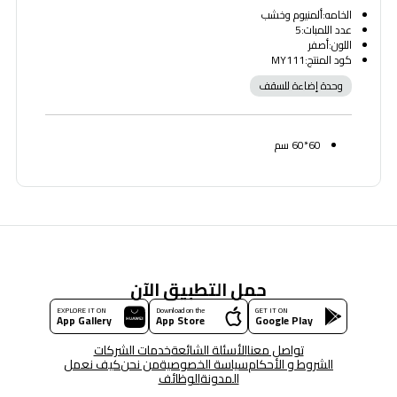
الخامه:ألمنيوم وخشب
عدد اللمبات:5
اللون:أصفر
كود المنتج:MY111
وحدة إضاءة للسقف
60*60 سم
حمل التطبيق الآن
EXPLORE IT ON
Download on the
GET IT ON
App Gallery
App Store
Google Play
تواصل معنا
الأسئلة الشائعة
خدمات الشركات
الشروط و الأحكام
سياسة الخصوصية
من نحن
كيف نعمل
المدونة
الوظائف