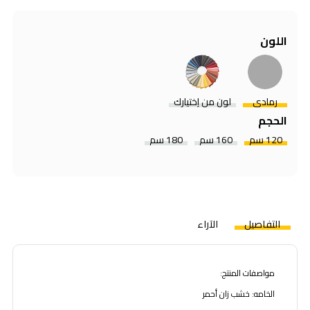
اللون
رمادي
لون من إختيارك
الحجم
120 سم
160 سم
180 سم
التفاصيل
الآراء
مواصفات المنتج:
الخامه: خشب زان أحمر