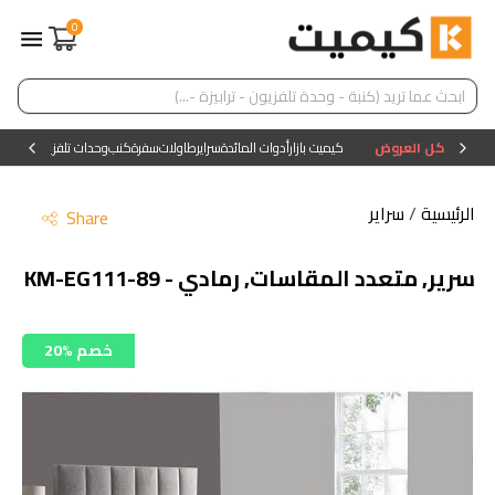
0
كل العروض
كيميت بازار
أدوات المائدة
سراير
طاولات
سفرة
كنب
وحدات تلفزيون
وحدات ا
الرئيسية
/
سراير
Share
سرير, متعدد المقاسات, رمادي - KM-EG111-89
20% خصم