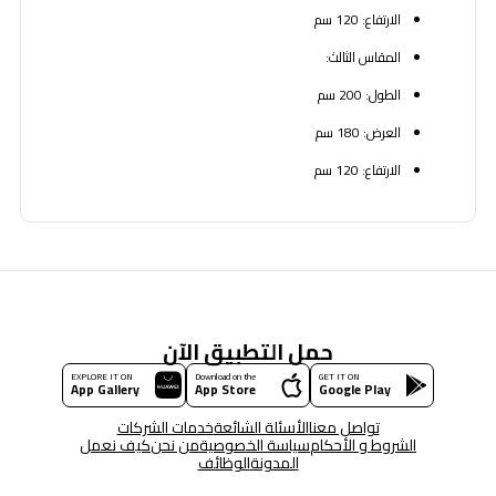
الارتفاع: 120 سم
المقاس الثالث:
الطول: 200 سم
العرض: 180 سم
الارتفاع: 120 سم
حمل التطبيق الآن
EXPLORE IT ON
Download on the
GET IT ON
App Gallery
App Store
Google Play
تواصل معنا
الأسئلة الشائعة
خدمات الشركات
الشروط و الأحكام
سياسة الخصوصية
من نحن
كيف نعمل
المدونة
الوظائف