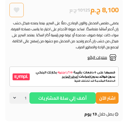
8,100 ج.م
10125 ج.م
يضفي ملمس المخمل واللون الرمادي دفئًا على السرير، بينما يمنحه هيكل خشب
زان أحمر أساسًا متماسكًا. تساعد مرونة الأحجام على اختيار ما يناسب مساحة الغرفة،
سواء كانت غرفة ضيوف مدمجة أو غرفة نوم رئيسية أكثر اتساعًا. يعتمد السرير على
هيكل من خشب زان أحمر وتنجيد من المخمل مع حشوة من إسفنج عالي الكثافة،
ليجمع بين الراحة والمظهر المرتب.
منتجات البائع
اشتر الآن
أضف إلي سلة المشتريات
يصل خلال
13 يوم