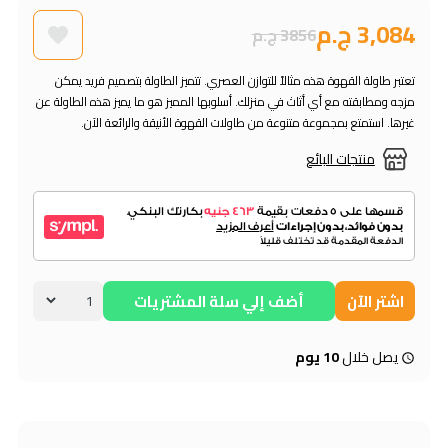
3,084 ج.م
3856 ج.م
تعتبر طاولة القهوة هذه مثالاً للتوازن العصري. تتميز الطاولة بتصميم فريد يمكن
مزجه ومطابقته مع أي أثاث في منزلك. أسلوبها المميز هو ما يميز هذه الطاولة عن
غيرها. استمتع بمجموعة متنوعة من طاولات القهوة الأنيقة والرائعة الآن.
منتجات البائع
اشتر الآن
أضف إلي سلة المشتريات
يصل خلال
10 يوم