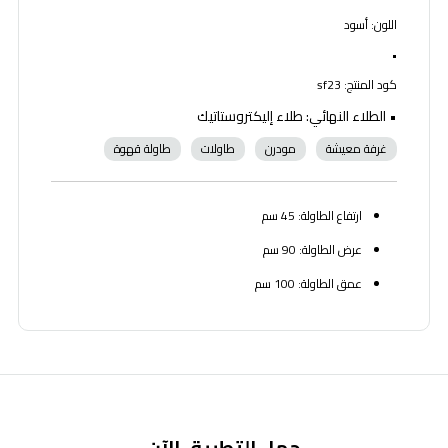
اللون: أسود
•
كود المنتج: sf23
• الطلاء النهائي: طلاء إليكتروستاتيك
غرفة معيشة
مودرن
طاولات
طاولة قهوة
ارتفاع الطاولة: 45 سم
عرض الطاولة: 90 سم
عمق الطاولة: 100 سم
حمل التطبيق الآن