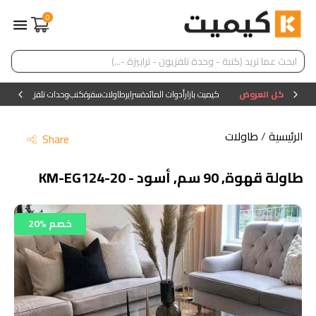
0
كل العروض
كيميت بازار
أدوات المائدة
سراير
طاولات
سفرة
كنب
وحدات تلفزيون
وحدات ا
الرئيسية
/
طاولات
Share
طاولة قهوة, 90 سم, أسود - KM-EG124-20
20% خصم