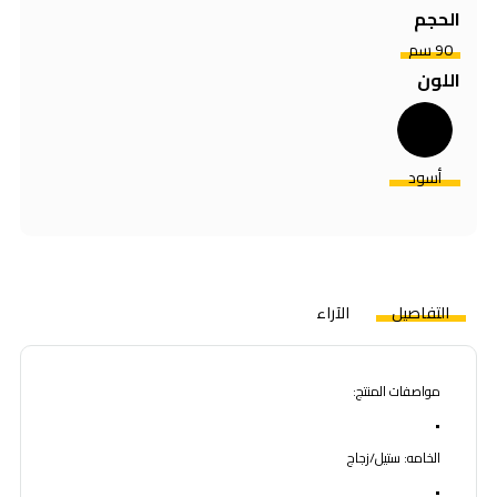
الحجم
90 سم
اللون
أسود
التفاصيل
الآراء
مواصفات المنتج:
•
الخامه: ستيل/زجاج
•