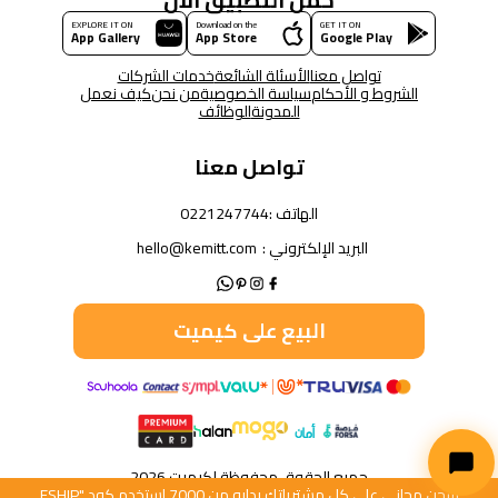
EXPLORE IT ON
Download on the
GET IT ON
App Gallery
App Store
Google Play
تواصل معنا
الأسئلة الشائعة
خدمات الشركات
الشروط و الأحكام
سياسة الخصوصية
من نحن
كيف نعمل
المدونة
الوظائف
تواصل معنا
الهاتف :
0221247744
البريد الإلكتروني :
hello@kemitt.com
البيع على كيميت
جميع الحقوق محفوظة لكيميت 2026
شحن مجاني على كل مشترياتك بدايه من 7000 استخدم كود "FSHIP