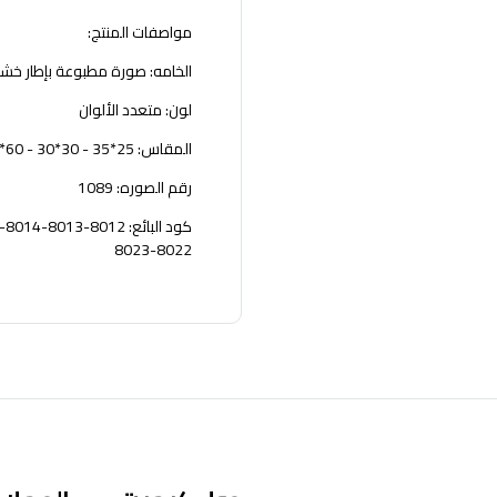
مواصفات المنتج:
الخامه: صورة مطبوعة بإطار خش
لون: متعدد الألوان
المقاس: 25*35 - 30*30 - 60*45 - 60*60 - 76*51 - 86*127 سم
رقم الصوره: 1089
8022-8023