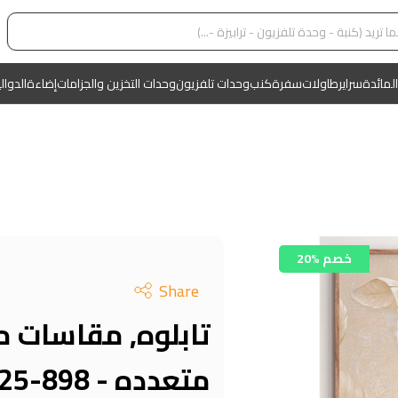
المائدة
سراير
طاولات
سفرة
كنب
وحدات تلفزيون
وحدات التخزين والجزامات
إضاءة
الدوال
20% خصم
Share
تابلوه, مقاسات م
متعدده - KM-EG125-898