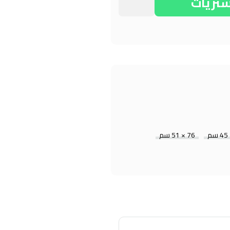
شتريات
76 × 51 سم