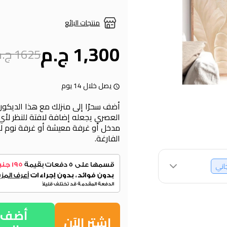
منتجات البائع
1,300 ج.م
1625 ج.م
يصل خلال 14 يوم
أضف سحرًا إلى منزلك مع هذا الديكور 
العصري يجعله إضافة لافتة للنظر لأي 
مدخل أو غرفة معيشة أو غرفة نوم ل
الفارغة.
جاني
أضف إ
اشتر الآن