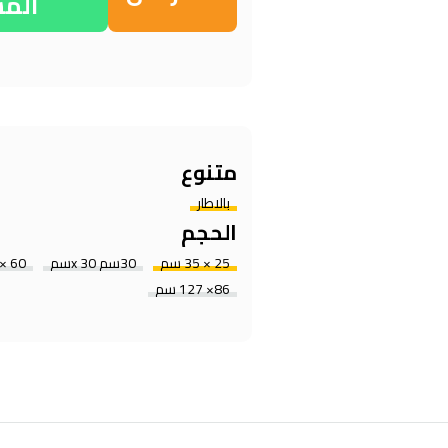
الم
متنوع
بالاطار
الحجم
25 × 35 سم
30سم x 30سم
60 × 45 سم
86× 127 سم