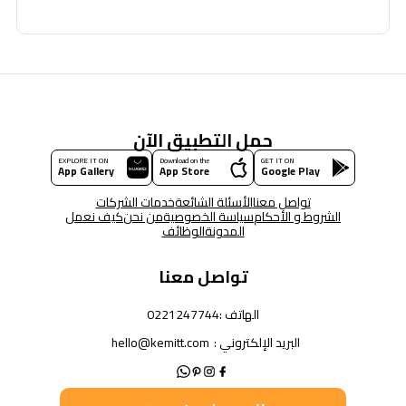
حمل التطبيق الآن
EXPLORE IT ON
Download on the
GET IT ON
App Gallery
App Store
Google Play
تواصل معنا
الأسئلة الشائعة
خدمات الشركات
الشروط و الأحكام
سياسة الخصوصية
من نحن
كيف نعمل
المدونة
الوظائف
تواصل معنا
الهاتف :
0221247744
البريد الإلكتروني :
hello@kemitt.com