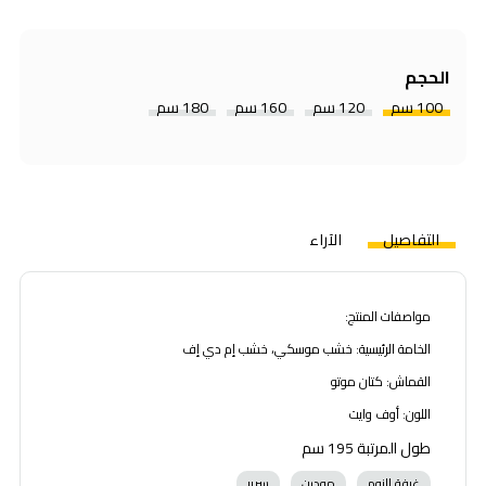
الحجم
100 سم
120 سم
160 سم
180 سم
التفاصيل
الآراء
مواصفات المنتج:
الخامة الرئيسية: خشب موسكي، خشب إم دي إف
القماش: كتان موتو
اللون: أوف وايت
طول المرتبة 195 سم
غرفة النوم
مودرن
سرير