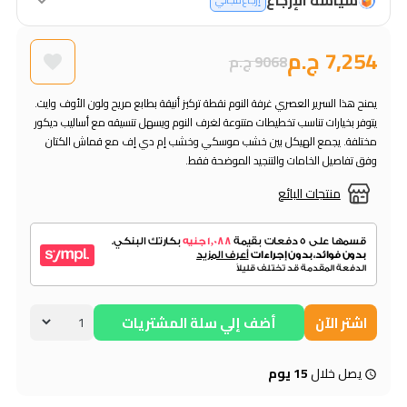
إرجاع مجاني
7,254 ج.م
9068 ج.م
يمنح هذا السرير العصري غرفة النوم نقطة تركيز أنيقة بطابع مريح ولون الأوف وايت.
يتوفر بخيارات تناسب تخطيطات متنوعة لغرف النوم ويسهل تنسيقه مع أساليب ديكور
مختلفة. يجمع الهيكل بين خشب موسكي وخشب إم دي إف مع قماش الكتان
وفق تفاصيل الخامات والتنجيد الموضحة فقط.
منتجات البائع
اشتر الآن
أضف إلي سلة المشتريات
يصل خلال
15 يوم