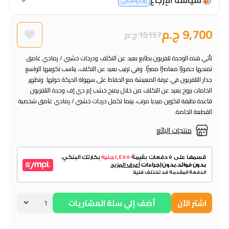
إرجاع مجاني
9,700 ج.م
15157 ج.م
تأتي هذه الوحدة تلفزيون بطابع بعيد عن التكلف ودرجات خشبي / رمادي غامق
تمنحها حضورًا معاصرًا مميزًا. وفي ترتيب بعيد عن التكلف، يناسب تكوينها الواسع
جدار التلفزيون في غرفة المعيشة مع الحفاظ على سهولة الحركة حولها. وتظهر
الخامات بروح بعيد عن التكلف من خلال يمنح خشب إم دي إف وحدة التلفزيون
قاعدة نظيفة لتكوين ميديا مرتب، بينما تكمل درجات خشبي / رمادي غامق شخصية
القطعة الخاصة.
منتجات البائع
اشتر الآن
أضف إلي سلة المشتريات