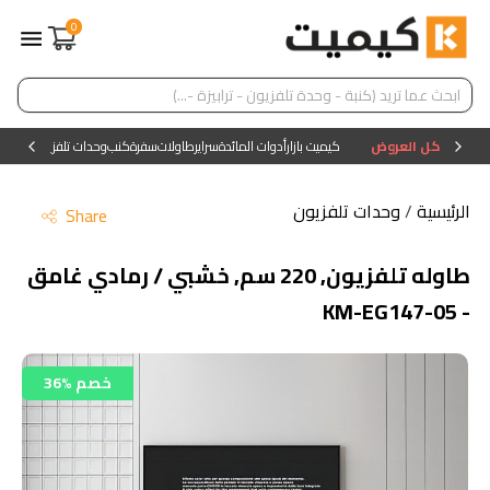
0
كل العروض
كيميت بازار
أدوات المائدة
سراير
طاولات
سفرة
كنب
وحدات تلفزيون
وحدات ا
الرئيسية
/
وحدات تلفزيون
Share
طاوله تلفزيون, 220 سم, خشبي / رمادي غامق
- KM-EG147-05
36% خصم