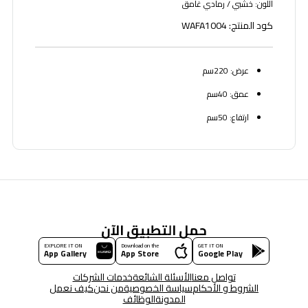
اللون: خشبي / رمادي غامق
كود المنتج: WAFA1004
عرض: 220سم
عمق: 40سم
ارتفاع: 50سم
حمل التطبيق الآن
EXPLORE IT ON
Download on the
GET IT ON
App Gallery
App Store
Google Play
تواصل معنا
الأسئلة الشائعة
خدمات الشركات
الشروط و الأحكام
سياسة الخصوصية
من نحن
كيف نعمل
المدونة
الوظائف