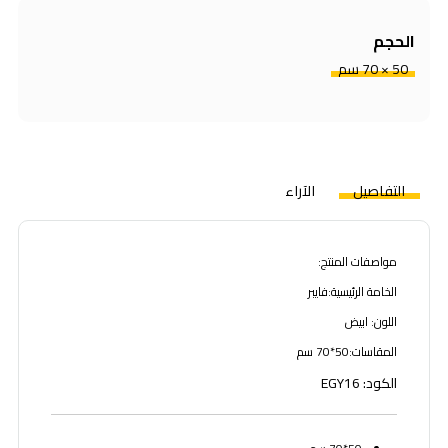
الحجم
50 × 70 سم
التفاصيل
الآراء
مواصفات المنتج:
الخامة الرئيسية:فايبر
اللون: ابيض
المقاسات:50*70 سم
الكود: EGY16