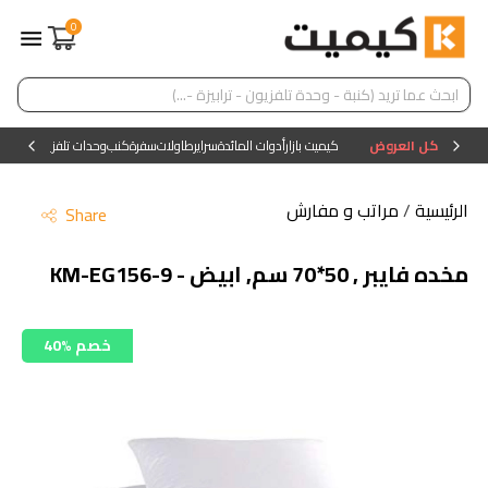
0
كل العروض
كيميت بازار
أدوات المائدة
سراير
طاولات
سفرة
كنب
وحدات تلفزيون
وحدات ا
الرئيسية
/
مراتب و مفارش
Share
مخده فايبر , 50*70 سم, ابيض - KM-EG156-9
40% خصم