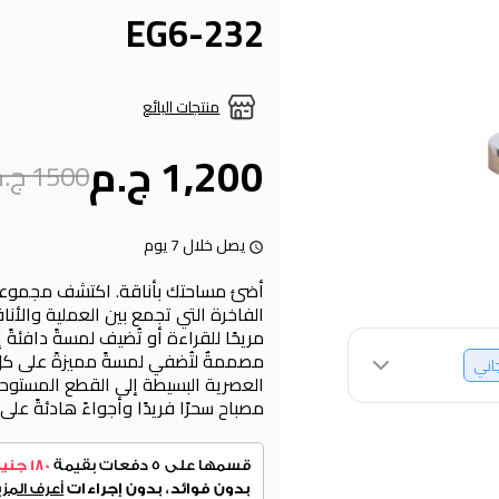
EG6-232
منتجات البائع
1,200 ج.م
1500 ج.م
يصل خلال 7 يوم
أضئ مساحتك بأناقة. اكتشف مجموعتنا
الفاخرة التي تجمع بين العملية والأناقة
مريحًا للقراءة أو تُضيف لمسةً دافئةً
مصممةٌ لتُضفي لمسةً مميزةً على كل 
جاني
العصرية البسيطة إلى القطع المستوحا
مصباح سحرًا فريدًا وأجواءً هادئةً عل