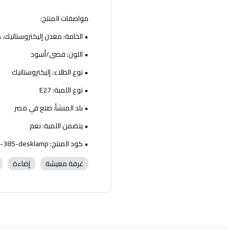
مواصفات المنتج:
• الخامة: معدن إليكتروستاتيك، 
• اللون: فضى/أسود
• نوع الطلاء: إليكتروستاتيك
• نوع اللمبة: E27
• بلد المنشأ: صنع في مصر
• يتضمن اللمبة: نعم
• كود المنتج: si-384-desklamp - si-385-desklamp
غرفة معيشة
إضاءة