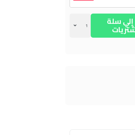
لي سلة
شتريات