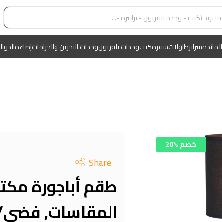
المائدة
سراير
طاولات
سفرة
كنب
وحدات تلفزيون
وحدات التخزين والجزامات
إضاءة
الدوال
20% خصم
Share
طقم أباجورة مكت