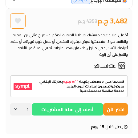
إرجاع مجاني
3,482 ج.م
4353 ج.م
أكملي إطلالة غرفة معيشتك بطاولاتنا الصغيرة الديكورية - مزيج مثالي بين العملية
والأناقة. سواءً استخدمتِها لعرض ديكورك المفضل، أو لحمل كوب قهوتك، أو لحفظ
أغراضك الأساسية في متناول يدك، فإن هذه الطاولات تُضفي لمسةً من الأناقة
والتميز على أي زاوية.
منتجات البائع
اشتر الآن
أضف إلي سلة المشتريات
يصل خلال
15 يوم