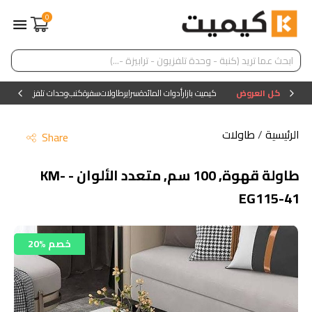
0
كل العروض
كيميت بازار
أدوات المائدة
سراير
طاولات
سفرة
كنب
وحدات تلفزيون
وحدات ا
الرئيسية
/
طاولات
Share
طاولة قهوة, 100 سم, متعدد الألوان - KM-
EG115-41
20% خصم