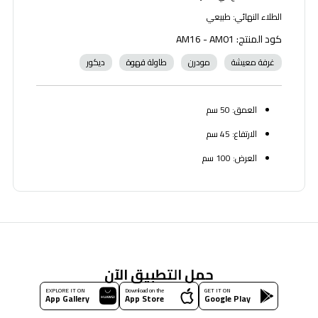
الطلاء النهائي: طبيعي
كود المنتج: AM16 - AM01
غرفة معيشة
مودرن
طاولة قهوة
ديكور
العمق: 50 سم
الارتفاع: 45 سم
العرض: 100 سم
حمل التطبيق الآن
EXPLORE IT ON
Download on the
GET IT ON
App Gallery
App Store
Google Play