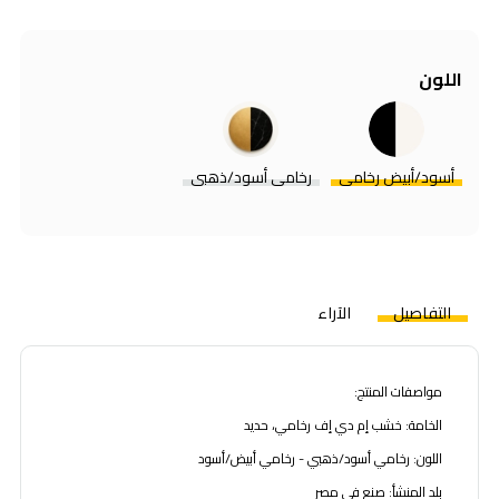
اللون
أسود/أبيض رخامي
رخامي أسود/ذهبي
التفاصيل
الآراء
مواصفات المنتج:
الخامة: خشب إم دي إف رخامي، حديد
اللون: رخامي أسود/ذهبي - رخامي أبيض/أسود
بلد المنشأ: صنع في مصر