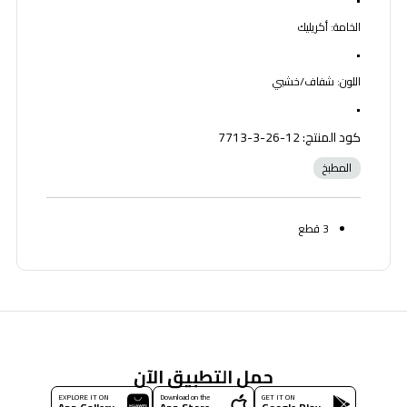
الخامة: أكريليك
•
اللون: شفاف/خشبي
•
كود المنتج: 12-26-3-7713
المطبخ
3 قطع
حمل التطبيق الآن
EXPLORE IT ON
Download on the
GET IT ON