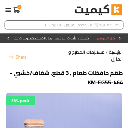
0
كل العروض
كيميت بازار
أدوات المائدة
سراير
طاولات
سفرة
كنب
وحدات تلفزيون
وحدات ا
الرئيسية
/
مستلزمات المطبخ و
Share
المنزل
طقم حافظات طعام , 3 قطع, شفاف/خشبي -
KM-EG55-464
33% خصم