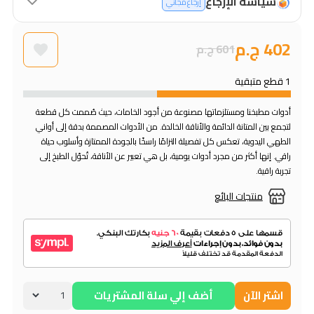
سياسة الإرجاع
إرجاع مجاني
402 ج.م
601 ج.م
1 قطع متبقية
أدوات مطبخنا ومستلزماتها مصنوعة من أجود الخامات، حيث صُممت كل قطعة
لتجمع بين المتانة الدائمة والأناقة الخالدة. من الأدوات المصممة بدقة إلى أواني
الطهي اليدوية، تعكس كل تفصيلة التزامًا راسخًا بالجودة الممتازة وأسلوب حياة
راقي. إنها أكثر من مجرد أدوات يومية، بل هي تعبير عن الأناقة، تُحوّل الطبخ إلى
تجربة راقية.
منتجات البائع
اشتر الآن
أضف إلي سلة المشتريات