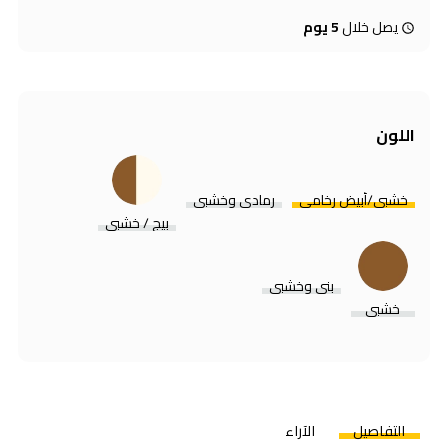
يصل خلال
5 يوم
اللون
خشبي/أبيض رخامي
رمادي وخشبي
بيج / خشبى
بني وخشبي
خشبي
التفاصيل
الآراء