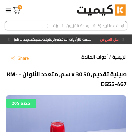
0
كل العروض
كيميت بازار
أدوات المائدة
سراير
طاولات
سفرة
كنب
وحدات تلفزيون
وحدات ا
الرئيسية
/
أدوات المائدة
Share
صينية تقديم, 50 x 30 سم, متعدد الألوان - KM-
EG55-467
20% خصم