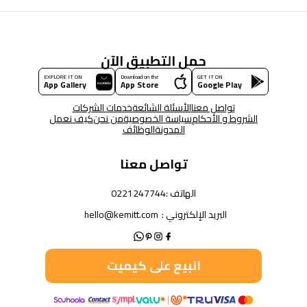
حمل التطبيق الآن
EXPLORE IT ON
Download on the
GET IT ON
App Gallery
App Store
Google Play
تواصل معنا
الأسئلة الشائعة
خدمات الشركات
الشروط و الأحكام
سياسة الخصوصية
من نحن
كيف نعمل
المدونة
الوظائف
تواصل معنا
الهاتف :
0221247744
البريد الإلكتروني :
hello@kemitt.com
البيع على كيميت