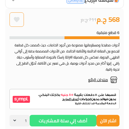
إرجاع مجاني
568 ج.م
711 ج.م
6 قطع متبقية
أدوات مطبخنا ومستلزماتها مصنوعة من أجود الخامات، حيث صُممت كل قطعة
لتجمع بين المتانة الدائمة والأناقة الخالدة. من الأدوات المصممة بدقة إلى أواني
الطهي اليدوية، تعكس كل تفصيلة التزامًا راسخًا بالجودة الممتازة وأسلوب حياة
راقي. إنها أكثر من مجرد أدوات يومية، بل هي تعبير عن الأناقة، تُحوّل الطبخ إلى
تجربة راقية.
منتجات البائع
اشتر الآن
أضف إلي سلة المشتريات