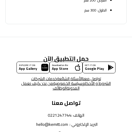
العرض: 200 سم
الطول: 300 سم
حمل التطبيق الآن
EXPLORE IT ON
Download on the
GET IT ON
App Gallery
App Store
Google Play
تواصل معنا
الأسئلة الشائعة
خدمات الشركات
الشروط و الأحكام
سياسة الخصوصية
من نحن
كيف نعمل
المدونة
الوظائف
تواصل معنا
الهاتف :
0221247744
البريد الإلكتروني :
hello@kemitt.com