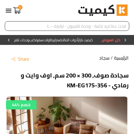
0
كل العروض
كيميت بازار
أدوات المائدة
سراير
طاولات
سفرة
كنب
وحدات تلفزيون
وحدات ا
الرئيسية
/
سجاد
Share
سجادة صوف, 300 × 200 سم, اوف وايت و
رمادي - KM-EG175-356
44% خصم