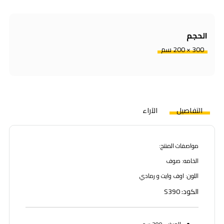
الحجم
300 × 200 سم
التفاصيل
الآراء
مواصفات المنتج:
الخامه: صوف
اللون: اوف وايت و رمادي
الكود: S390