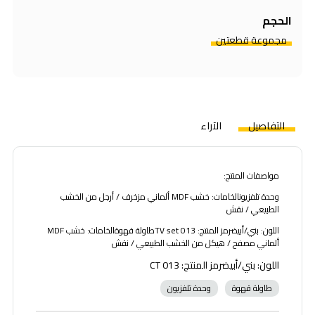
الحجم
مجموعة قطعتين
التفاصيل
الآراء
مواصفات المنتج:
وحدة تلفزيونالخامات: خشب MDF ألماني مزخرف / أرجل من الخشب
الطبيعي / نقش
اللون: بني/أبيضرمز المنتج: TV set 013طاولة قهوةالخامات: خشب MDF
ألماني مصفح / هيكل من الخشب الطبيعي / نقش
اللون: بني/أبيضرمز المنتج: CT 013
طاولة قهوة
وحدة تلفزيون