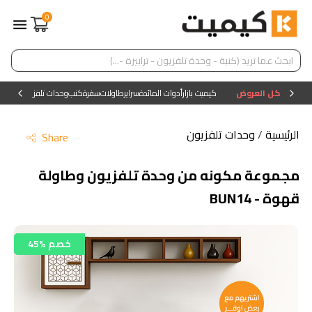
0
كل العروض
كيميت بازار
أدوات المائدة
سراير
طاولات
سفرة
كنب
وحدات تلفزيون
وحدات ا
الرئيسية
/
وحدات تلفزيون
Share
مجموعة مكونه من وحدة تلفزيون وطاولة
قهوة - BUN14
45% خصم