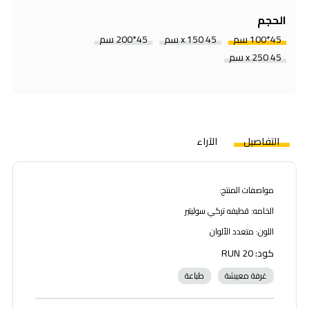
الحجم
45*100 سم
45 x 150 سم
45*200 سم
45 x 250 سم
التفاصيل
الآراء
مواصفات المنتج:
الخامه: قطيفه تركي سوليتير
اللون: متعدد الألوان
كود: RUN 20
غرفة معيشة
طباعة