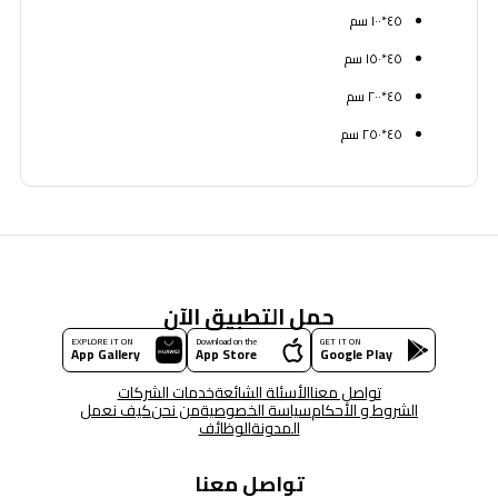
٤٥*١٠٠ سم
٤٥*١٥٠ سم
٤٥*٢٠٠ سم
٤٥*٢٥٠ سم
حمل التطبيق الآن
EXPLORE IT ON
Download on the
GET IT ON
App Gallery
App Store
Google Play
تواصل معنا
الأسئلة الشائعة
خدمات الشركات
الشروط و الأحكام
سياسة الخصوصية
من نحن
كيف نعمل
المدونة
الوظائف
تواصل معنا