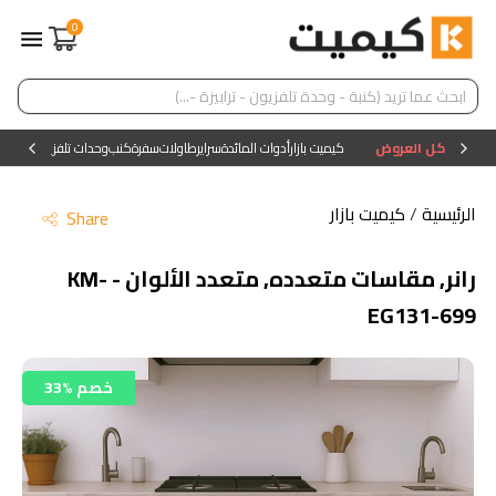
0
كل العروض
كيميت بازار
أدوات المائدة
سراير
طاولات
سفرة
كنب
وحدات تلفزيون
وحدات ا
الرئيسية
/
كيميت بازار
Share
رانر, مقاسات متعدده, متعدد الألوان - KM-
EG131-699
33% خصم