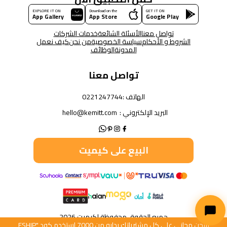
EXPLORE IT ON
Download on the
GET IT ON
App Gallery
App Store
Google Play
تواصل معنا
الأسئلة الشائعة
خدمات الشركات
الشروط و الأحكام
سياسة الخصوصية
من نحن
كيف نعمل
المدونة
الوظائف
تواصل معنا
الهاتف :
0221247744
البريد الإلكتروني :
hello@kemitt.com
البيع على كيميت
جميع الحقوق محفوظة لكيميت 2026
شحن مجاني على كل مشترياتك بدايه من 7000 استخدم كود "FSHIP