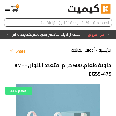
0
كل العروض
كيميت بازار
أدوات المائدة
سراير
طاولات
سفرة
كنب
وحدات تلفزيون
وحدات ا
الرئيسية
/
أدوات المائدة
Share
حاوية طعام، 600 جرام، متعدد الألوان - KM-
EG55-479
33% خصم