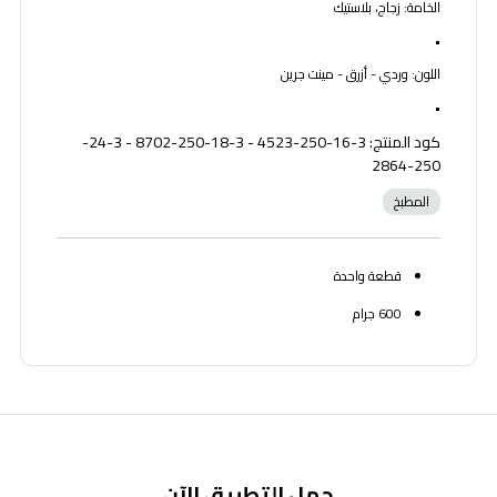
الخامة: زجاج، بلاستيك
•
اللون: وردي - أزرق - مينت جرين
•
كود المنتج: 3-16-250-4523 - 3-18-250-8702 - 3-24-
250-2864
المطبخ
قطعة واحدة
600 جرام
حمل التطبيق الآن