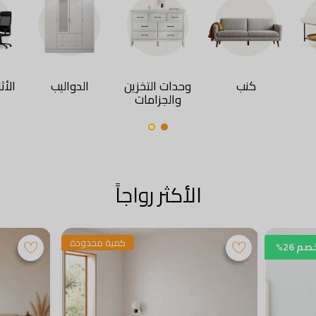
كنب
وحدات التخزين
الدواليب
الأث
والجزامات
الأكثر رواجاً
كمية محدودة
صم 26%