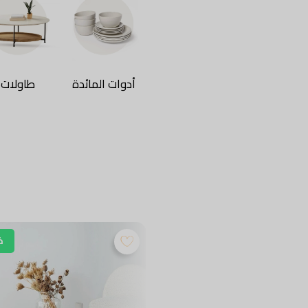
أدوات المائدة
طاولات
خصم 58%
خ