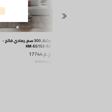
كنبة مقعدين, 180 سم, أوف
ركنة, 300 سم, رمادي فاتح -
KM-EG152-52
ج.م 17744
ج.م 27299