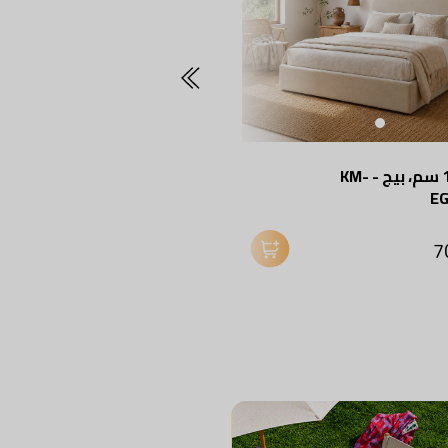
سرير، 160 سم، بيج - KM-
طاولة جانبية من الحديد و
E
خشب ام دي اف، 50×60×30
سم - أسود/خشبي
ج.م 2010