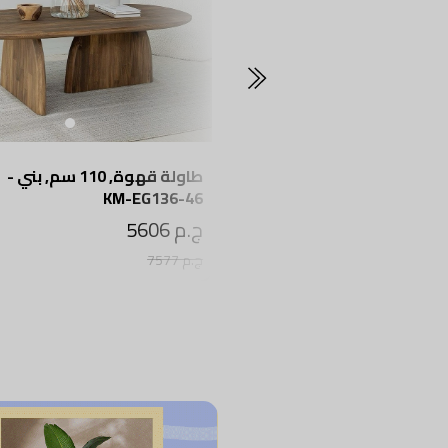
AT سرير من خشب الزان
طاولة قهوة, 110 سم, بني -
فه، مقاسات متعددة -
KM-EG136-46
ج.م 5606
ج.م 7577