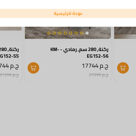
عودة للرئيسية
ركنة, 280 سم, رمادي - KM-
EG152-55
EG152-56
ج.م 17744
ج.م 17744
ج.م 27299
ج.م 27299