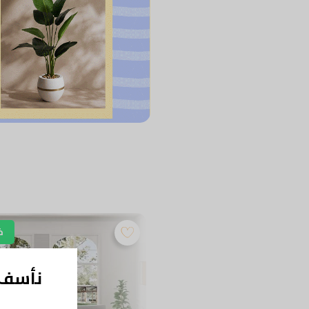
خصم 35%
خ
نأسف ل