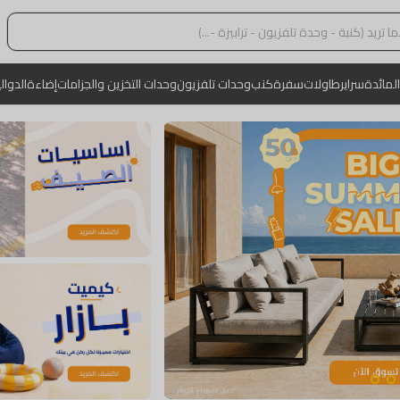
المائدة
سراير
طاولات
سفرة
كنب
وحدات تلفزيون
وحدات التخزين والجزامات
إضاءة
الدوال