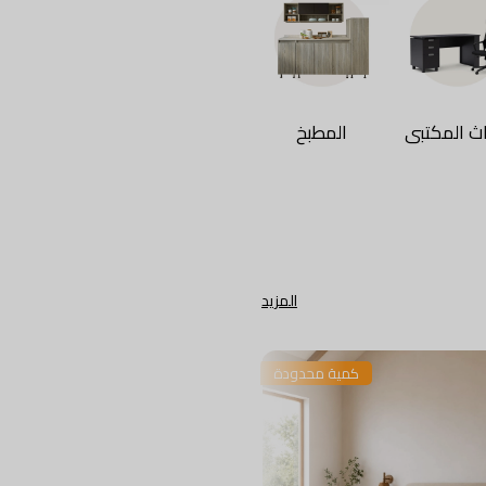
اث المكتبى
المطبخ
مرايا
ستائر
المزيد
كمية محدودة