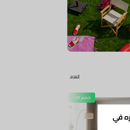
المزيد
خصم 35%
خصم 
ره في