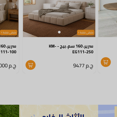
متبقى فقط 1
متبقى فقط 1
سرير، 160 سم، بيج - KM-
G111-100
EG111-250
ج.م 9477
ج.م 7000