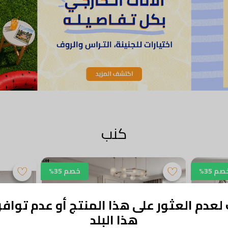
كنب
صم 35%
خصم 35%
عدم العثور على هذا المنتج أو عدم تواف
هذا البلد