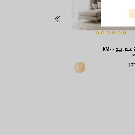
ركنة, 280 سم, بيج - KM-
ركنة, 300 سم, بيج - KM-
EG152-54
ج.م 17744
ج.م 27299