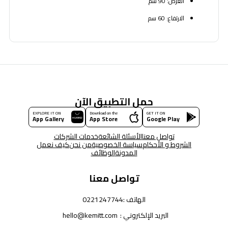
العرض: 90 سم
الارتفاع: 60 سم
حمل التطبيق الآن
EXPLORE IT ON
Download on the
GET IT ON
App Gallery
App Store
Google Play
تواصل معنا
الأسئلة الشائعة
خدمات الشركات
الشروط و الأحكام
سياسة الخصوصية
من نحن
كيف نعمل
المدونة
الوظائف
تواصل معنا
الهاتف :
0221247744
البريد الإلكتروني :
hello@kemitt.com