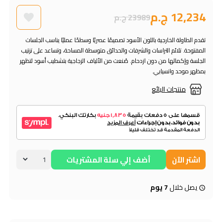
12,234 ج.م
23989 ج.م
تقدم الطاولة الخارجية باللون الأسود تصميمًا عصريًا وسطحًا عمليًا يناسب الجلسات
المفتوحة. تلائم التراسات والشرفات والحدائق متوسطة المساحة، وتساعد على ترتيب
الجلسة وإكمالها من دون ازدحام. صُنعت من الألياف الزجاجية بتشطيب أسود لتظهر
بمظهر موحد وانسيابي.
منتجات البائع
اشتر الآن
أضف إلي سلة المشتريات
يصل خلال
7 يوم