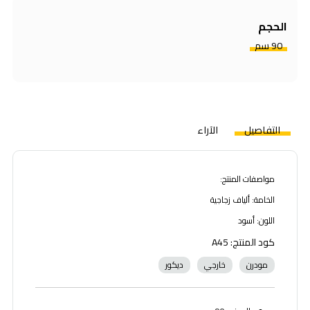
الحجم
90 سم
التفاصيل
الآراء
مواصفات المنتج:
الخامة: ألياف زجاجية
اللون: أسود
كود المنتج: A45
مودرن
خارجي
ديكور