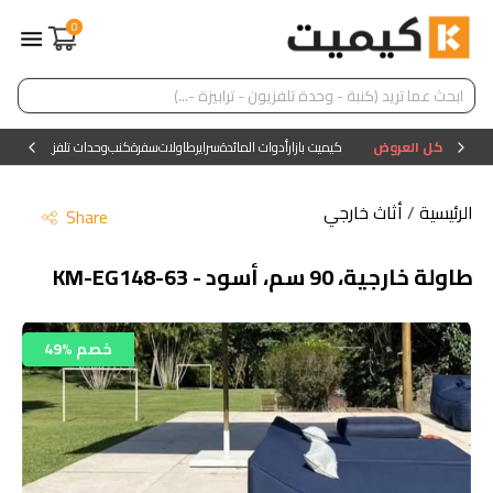
0
كل العروض
كيميت بازار
أدوات المائدة
سراير
طاولات
سفرة
كنب
وحدات تلفزيون
وحدات ا
الرئيسية
/
أثاث خارجي
Share
طاولة خارجية، 90 سم، أسود - KM-EG148-63
49% خصم