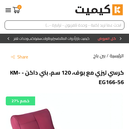
0
كل العروض
كيميت بازار
أدوات المائدة
سراير
طاولات
سفرة
كنب
وحدات تلفزيون
وحدات ا
الرئيسية
/
بين باج
Share
كرسي ليزي مع بوف، 120 سم، بني داكن - KM-
EG166-56
27% خصم