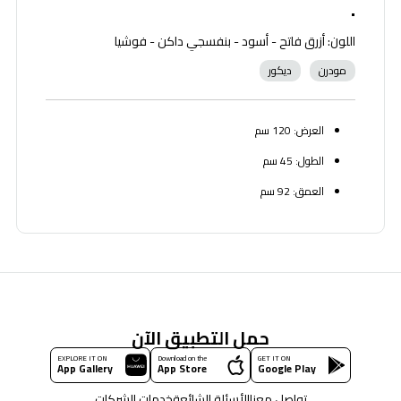
•
اللون: أزرق فاتح - أسود - بنفسجي داكن - فوشيا
مودرن
ديكور
العرض: 120 سم
الطول: 45 سم
العمق: 92 سم
حمل التطبيق الآن
EXPLORE IT ON
Download on the
GET IT ON
App Gallery
App Store
Google Play
تواصل معنا
الأسئلة الشائعة
خدمات الشركات