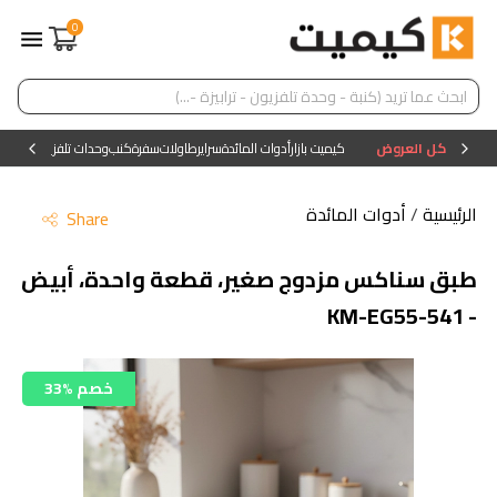
0
كل العروض
كيميت بازار
أدوات المائدة
سراير
طاولات
سفرة
كنب
وحدات تلفزيون
وحدات ا
الرئيسية
/
أدوات المائدة
Share
طبق سناكس مزدوج صغير، قطعة واحدة، أبيض
- KM-EG55-541
33% خصم