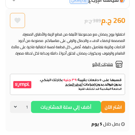
إرجاع مجاني
260 ج.م
389 ج.م
احتفلوا بروح رمضان مع مجموعتنا الأنيقة من قطع الزينة والأطباق المميزة،
المصممة لإضفاء الدفء والجمال والرقي على مناسباتكم. مصنوعة من أجود
الخامات ومُزينة بتفاصيل دقيقة، تُضفي كل قطعة لمسة احتفالية فاخرة على مائدة
الطعام والرفوف وديكورات رمضان، لتخلق أجواءً دافئة وجذابة لكل لحظة مميزة.
منتجات البائع
اشتر الآن
أضف إلي سلة المشتريات
يصل خلال
5 يوم