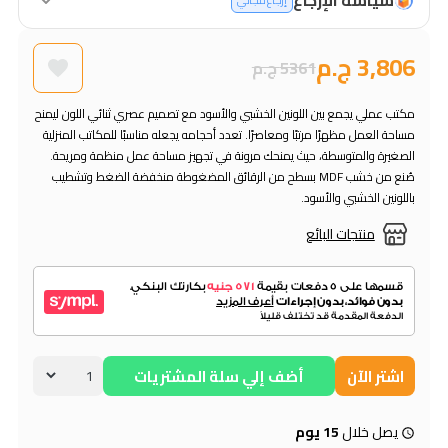
إرجاع مجاني
3,806 ج.م
5361 ج.م
مكتب عملي يجمع بين اللونين الخشبي والأسود مع تصميم عصري ثنائي اللون ليمنح
مساحة العمل مظهرًا مرتبًا ومعاصرًا. تعدد أحجامه يجعله مناسبًا للمكاتب المنزلية
الصغيرة والمتوسطة، حيث يمنحك مرونة في تجهيز مساحة عمل منظمة ومريحة.
صُنع من خشب MDF بسطح من الرقائق المضغوطة منخفضة الضغط وتشطيب
باللونين الخشبي والأسود.
منتجات البائع
اشتر الآن
أضف إلي سلة المشتريات
يصل خلال
15 يوم