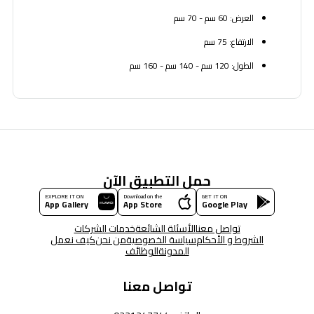
العرض: 60 سم - 70 سم
الارتفاع: 75 سم
الطول: 120 سم - 140 سم - 160 سم
حمل التطبيق الآن
EXPLORE IT ON
Download on the
GET IT ON
App Gallery
App Store
Google Play
تواصل معنا
الأسئلة الشائعة
خدمات الشركات
الشروط و الأحكام
سياسة الخصوصية
من نحن
كيف نعمل
المدونة
الوظائف
تواصل معنا