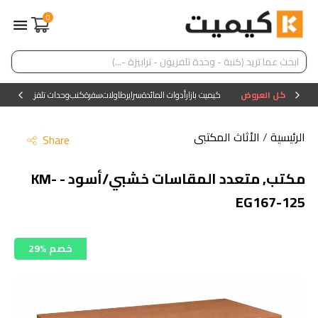
0
كل العروض
كيميت بازار
أدوات المائدة
سراير
طاولات
سفرة
كنب
وحدات تلفزيون
وحدات ا
الرئيسية
/
الأثاث المكتبى
Share
مكتب, متعدد المقاسات خشبي/أسود - KM-
EG167-125
29% خصم