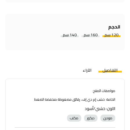
الحجم
120 سم
160 سم
140 سم
التفاصيل
الآراء
مواصفات المنتج:
الخامة: خشب إم دي إف، رقائق مضغوطة منخفضة الضغط
اللون: خشبي/أسود
مودرن
ديكور
مكتب