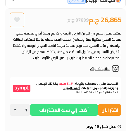
إرجاع مجاني
26,865 ج.م
37839 ج.م
مكتب عملي يجمع بين اللونين البني والأوف وايت مع وحدة أدراج مدمجة ليمنح
مساحة العمل مظهرًا مرتبًا ومعاصرًا. حجمه الرحب يجعله مناسبًا للمكاتب المنزلية
الواسعة أو بيئات العمل، حيث يوفر مساحة مريحة لتنظيم المهام اليومية والاحتفاظ
بالأغراض الأساسية في متناول اليد. صُنع من خشب MDF بسطح من الرقائق
المضغوطة منخفضة الضغط وتشطيب باللونين البني والأوف وايت.
منتجات البائع
اشتر الآن
أضف إلي سلة المشتريات
يصل خلال
15 يوم