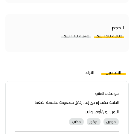
الحجم
200 × 150 سم
240 × 170 سم
التفاصيل
الآراء
مواصفات المنتج:
الخامة: خشب إم دي إف، رقائق مضغوطة منخفضة الضغط
اللون: بني/أوف وايت
مودرن
ديكور
مكتب