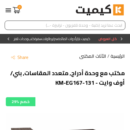
0
كل العروض
كيميت بازار
أدوات المائدة
سراير
طاولات
سفرة
كنب
وحدات تلفزيون
وحدات ا
الرئيسية
/
الأثاث المكتبى
Share
مكتب مع وحدة أدراج, متعدد المقاسات, بني/
أوف وايت - KM-EG167-131
29% خصم