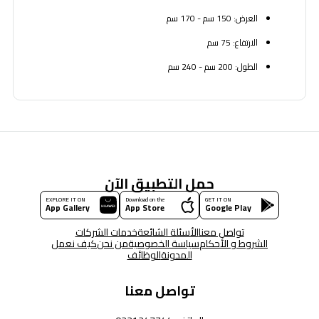
العرض: 150 سم - 170 سم
الارتفاع: 75 سم
الطول: 200 سم - 240 سم
حمل التطبيق الآن
EXPLORE IT ON
Download on the
GET IT ON
App Gallery
App Store
Google Play
تواصل معنا
الأسئلة الشائعة
خدمات الشركات
الشروط و الأحكام
سياسة الخصوصية
من نحن
كيف نعمل
المدونة
الوظائف
تواصل معنا