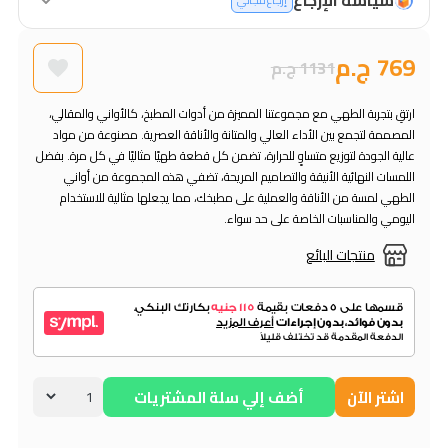
إرجاع مجاني
769 ج.م
1131 ج.م
ارتقِ بتجربة الطهي مع مجموعتنا المميزة من أدوات المطبخ، كالأواني والمقالي،
المصممة لتجمع بين الأداء العالي والمتانة والأناقة العصرية. مصنوعة من مواد
عالية الجودة لتوزيع متساوٍ للحرارة، تضمن كل قطعة طهيًا مثاليًا في كل مرة. بفضل
اللمسات النهائية الأنيقة والتصاميم المريحة، تضفي هذه المجموعة من أواني
الطهي لمسة من الأناقة والعملية على مطبخك، مما يجعلها مثالية للاستخدام
اليومي والمناسبات الخاصة على حد سواء.
منتجات البائع
اشتر الآن
أضف إلي سلة المشتريات