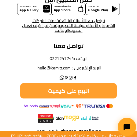
EXPLORE IT ON
Download on the
GET IT ON
App Gallery
App Store
Google Play
تواصل معنا
الأسئلة الشائعة
خدمات الشركات
الشروط و الأحكام
سياسة الخصوصية
من نحن
كيف نعمل
المدونة
الوظائف
تواصل معنا
الهاتف :
0221247744
البريد الإلكتروني :
hello@kemitt.com
البيع على كيميت
جميع الحقوق محفوظة لكيميت 2026
شحن مجاني على كل مشترياتك بدايه من 7000 استخدم كود "FSHIP