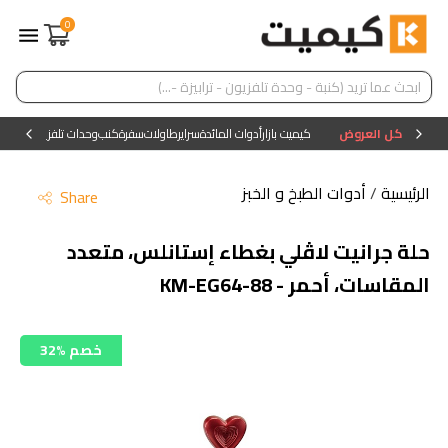
0
كل العروض
كيميت بازار
أدوات المائدة
سراير
طاولات
سفرة
كنب
وحدات تلفزيون
وحدات ا
الرئيسية
/
أدوات الطبخ و الخبز
Share
حلة جرانيت لاڤلي بغطاء إستانلس، متعدد
المقاسات، أحمر - KM-EG64-88
32% خصم