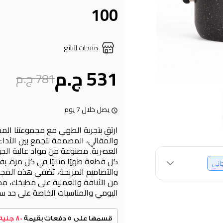
100
منتجات البائع
531 ج.م
781 ج.م
يصل خلال 7 يوم
ارتقِ بتجربة الطهي مع مجموعتنا الم
والمقالي، المصممة لتجمع بين الأداء ا
العصرية. مصنوعة من مواد عالية الجود
كل قطعة طهيًا مثاليًا في كل مرة. بفض
جاني
والتصاميم المريحة، تضفي هذه الم
من الأناقة والعملية على مطبخك، مما
اليومي والمناسبات الخاصة على حد سو