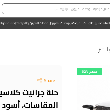
المائدة
سراير
طاولات
سفرة
كنب
وحدات تلفزيون
وحدات التخزين والجزامات
إضاءة
الدوال
الخبز
32% خصم
Share
حلة جرانيت كلاسي