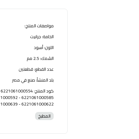
مواصفات المنتج:
الخامة: جرانيت
اللون: أسود
السُمك: 2.5 مم
عدد القطع: قطعتين
بلد المنشأ: صنع في مصر
6221061000622 - 6221061000639
المطبخ