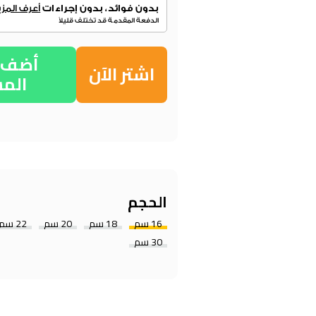
أضف إ
اشتر الآن
الم
الحجم
16 سم
18 سم
20 سم
22 سم
30 سم