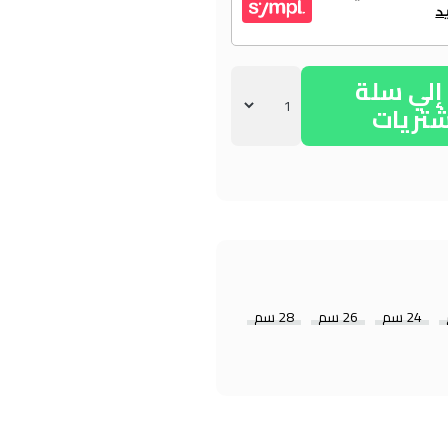
لي سلة
شتريات
24 سم
26 سم
28 سم