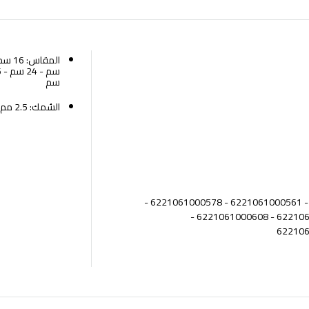
سم
السُمك: 2.5 مم
كود المنتج: 6221061000554 - 6221061000561 - 6221061000578 -
6221061000585 - 6221061000592 - 6221061000608 -