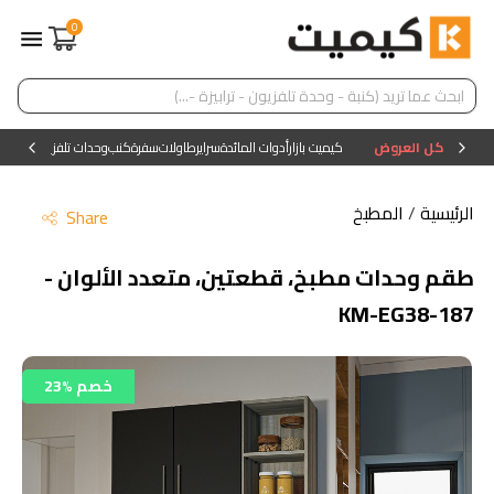
0
كل العروض
كيميت بازار
أدوات المائدة
سراير
طاولات
سفرة
كنب
وحدات تلفزيون
وحدات ا
الرئيسية
/
المطبخ
Share
طقم وحدات مطبخ، قطعتين، متعدد الألوان -
KM-EG38-187
23% خصم