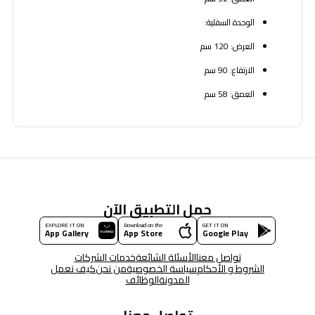
الوحدة السفلية:
العرض: 120 سم
الارتفاع: 90 سم
العمق: 58 سم
حمل التطبيق الآن
EXPLORE IT ON
Download on the
GET IT ON
App Gallery
App Store
Google Play
تواصل معنا
الأسئلة الشائعة
خدمات الشركات
الشروط و الأحكام
سياسة الخصوصية
من نحن
كيف نعمل
المدونة
الوظائف
تواصل معنا