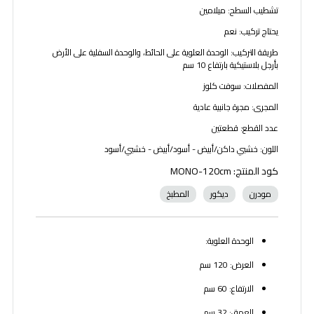
تشطيب السطح: ميلامين
يحتاج تركيب: نعم
طريقة التركيب: الوحدة العلوية على الحائط، والوحدة السفلية على الأرض
بأرجل بلاستيكية بارتفاع 10 سم
المفصلات: سوفت كلوز
المجرى: مجرة جانبية عادية
عدد القطع: قطعتين
اللون: خشبي داكن/أبيض - أسود/أبيض - خشبي/أسود
كود المنتج: MONO-120cm
مودرن
ديكور
المطبخ
الوحدة العلوية:
العرض: 120 سم
الارتفاع: 60 سم
العمق: 32 سم