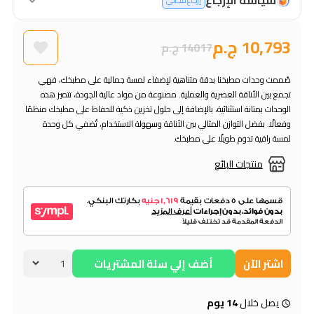
إرجاع مجاني
10,793 ج.م
14017 ج.م
صُممت وحدات مطبخنا بدقة متناهية لإضفاء لمسة جمالية على مطبخك، فهي
تجمع بين الأناقة العصرية والعملية. مصنوعة من مواد عالية الجودة، تتميز هذه
الوحدات بمتانة استثنائية، بالإضافة إلى حلول تخزين ذكية للحفاظ على مطبخك منظمًا
وفعالًا. بفضل التوازن المثالي بين الأناقة وسهولة الاستخدام، تُضفي كل وحدة
لمسة راقية تدوم طويلًا على مطبخك.
منتجات البائع
اشتر الآن
أضف إلي سلة المشتريات
يصل خلال
14 يوم