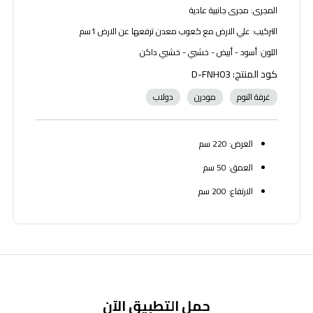
المجرى: مجرى جانبية عادية
التركيب: علي الارض مع كعوب معدن ترفعها عن الارض 1سم
اللون: أسود - أبيض - خشبي - خشبي داكن
كود المنتج: D-FNH03
غرفة النوم
مودرن
دولاب
العرض: 220 سم
العمق: 50 سم
الارتفاع: 200 سم
حمل التطبيق الآن