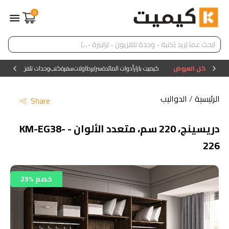
0
كل العروض
كيميت بازار
أدوات المائدة
سراير
طاولات
سفرة
كنب
وحدات تلفزيون
وحدات ا
الرئيسية
/
الدواليب
Share
دريسينج، 220 سم، متعدد الألوان - KM-EG38-
226
23% خصم