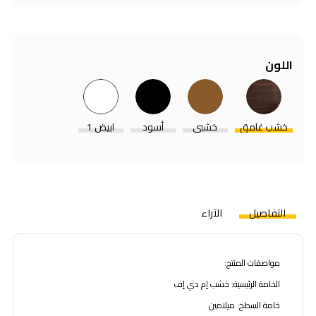
اللون
خشب غامق
خشبي
أسود
ابيض 1
التفاصيل
الآراء
مواصفات المنتج:
الخامة الرئيسية: خشب إم دي إف
خامة السطح: ميلامين