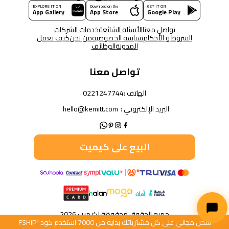
EXPLORE IT ON
Download on the
GET IT ON
App Gallery
App Store
Google Play
تواصل معنا
الأسئلة الشائعة
خدمات الشركات
الشروط و الأحكام
سياسة الخصوصية
من نحن
كيف نعمل
المدونة
الوظائف
تواصل معنا
الهاتف :
0221247744
البريد الإلكتروني :
hello@kemitt.com
البيع على كيميت
جميع الحقوق محفوظة لكيميت 2026
شحن مجاني على كل مشترياتك بدايه من 7000 استخدم كود "FSHIP