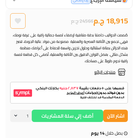
إرجاع مجاني
18,915 ج.م
24566 ج.م
صُممت الدواليب خاصتنا بدقة متناهية لإضفاء لمسة جمالية راقية على غرفة نومك،
فهي تجمع بين الأناقة العصرية والعملية. مصنوعة من مواد عالية الجودة، تتميز
هذه الخزائن بمتانة استثنائية وحلول تخزين واسعة للحفاظ على أغراضك منظمة
بشكل مثالي. بفضل التوازن الدقيق بين الأناقة والعملية، تُضفي كل قطعة لمسة
راقية تدوم طويلاً على مساحتك.
منتجات البائع
اشتر الآن
أضف إلي سلة المشتريات
يصل خلال
14 يوم