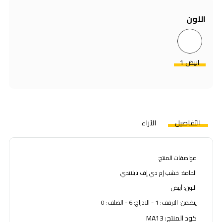
اللون
ابيض 1
التفاصيل
الآراء
مواصفات المنتج:
الخامة: خشب إم دي إف تايلاندي
اللون: أبيض
يتضمن: الارفف: 1 - الادراج: 6 - الضلف: 0
كود المنتج: MA13