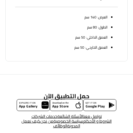
العرض: 140 سم
الطول: 80 سم
العمق الداخلي: 50 سم
العمق الخارجي: 50 سم
حمل التطبيق الآن
EXPLORE IT ON
Download on the
GET IT ON
App Gallery
App Store
Google Play
تواصل معنا
الأسئلة الشائعة
خدمات الشركات
الشروط و الأحكام
سياسة الخصوصية
من نحن
كيف نعمل
المدونة
الوظائف