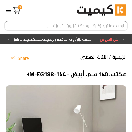
0
كل العروض
كيميت بازار
أدوات المائدة
سراير
طاولات
سفرة
كنب
وحدات تلفزيون
وحدات ا
الرئيسية
/
الأثاث المكتبى
Share
مكتب، 140 سم، أبيض - KM-EG188-144