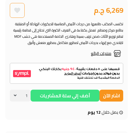
6,269 ج.م
تكتسب المكتب طابعها من درجات الأبيض المناسبة للديكورات الهادئة أو المتباينة
بطابع مركز ومنظم. تعمل بكفاءة في الغرف الكبيرة التي تحتاج إلى قطعة رئيسية
تنظم توزيع الأثاث ضمن ترتيب بسيط وهادئ. الخامة المستخدمة هي خشب MDF
تايلاندي مع إنهاء بدرجات الأبيض لمظهر متكامل بمظهر منعش وأنيق.
منتجات البائع
اشتر الآن
أضف إلي سلة المشتريات
يصل خلال
12 يوم