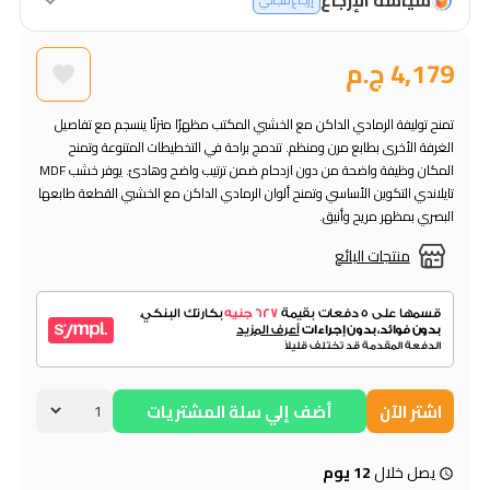
إرجاع مجاني
4,179 ج.م
تمنح توليفة الرمادي الداكن مع الخشبي المكتب مظهرًا متزنًا ينسجم مع تفاصيل
الغرفة الأخرى بطابع مرن ومنظم. تندمج براحة في التخطيطات المتنوعة وتمنح
المكان وظيفة واضحة من دون ازدحام ضمن ترتيب واضح وهادئ. يوفر خشب MDF
تايلاندي التكوين الأساسي وتمنح ألوان الرمادي الداكن مع الخشبي القطعة طابعها
البصري بمظهر مريح وأنيق.
منتجات البائع
اشتر الآن
أضف إلي سلة المشتريات
يصل خلال
12 يوم