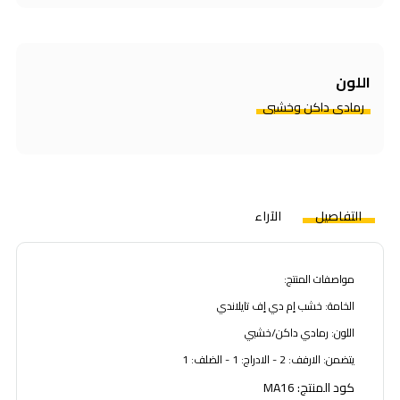
اللون
رمادي داكن وخشبي
التفاصيل
الآراء
مواصفات المنتج:
الخامة: خشب إم دي إف تايلاندي
اللون: رمادي داكن/خشبي
يتضمن: الارفف: 2 - الادراج: 1 - الضلف: 1
كود المنتج: MA16