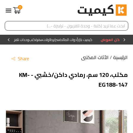
0
كل العروض
كيميت بازار
أدوات المائدة
سراير
طاولات
سفرة
كنب
وحدات تلفزيون
وحدات ا
الرئيسية
/
الأثاث المكتبى
Share
مكتب، 120 سم، رمادي داكن/خشبي - KM-
EG188-147