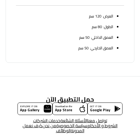
العرض: 120 سم
الطول: 80 سم
العمق الداخلي: 50 سم
العمق الخارجي: 50 سم
حمل التطبيق الآن
EXPLORE IT ON
Download on the
GET IT ON
App Gallery
App Store
Google Play
تواصل معنا
الأسئلة الشائعة
خدمات الشركات
الشروط و الأحكام
سياسة الخصوصية
من نحن
كيف نعمل
المدونة
الوظائف