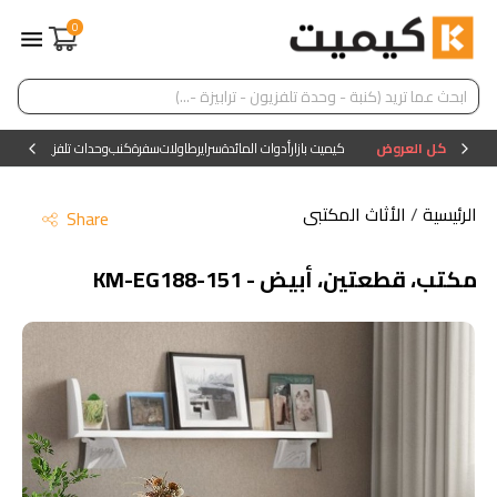
0
كل العروض
كيميت بازار
أدوات المائدة
سراير
طاولات
سفرة
كنب
وحدات تلفزيون
وحدات ا
الرئيسية
/
الأثاث المكتبى
Share
مكتب، قطعتين، أبيض - KM-EG188-151