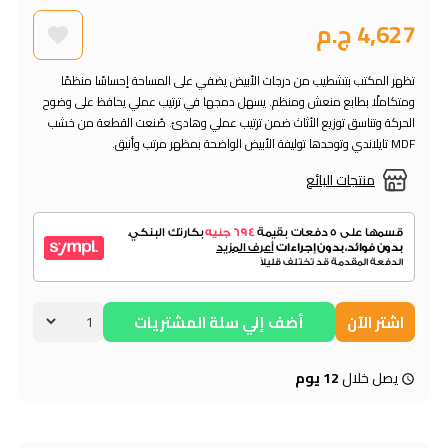
4,627 ج.م
تظهر المكتب بتشطيب من درجات الأبيض يضفي على المساحة إحساسًا منظمًا
ومتكاملًا بطابع منعش ومنظم. يسهل دمجها في ترتيب عملي يحافظ على وضوح
الحركة وتناسق توزيع الأثاث ضمن ترتيب عملي وهادئ. صُنعت القطعة من خشب
MDF تايلاندي وتوحدها توليفة الأبيض الواضحة بمظهر مرتب وأنيق.
منتجات البائع
اشتر الآن
أضف إلي سلة المشتريات
يصل خلال
12 يوم