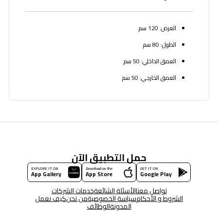
العرض: 120 سم
الطول: 80 سم
العمق الداخلي: 50 سم
العمق الخارجي: 50 سم
حمل التطبيق الآن
EXPLORE IT ON
Download on the
GET IT ON
App Gallery
App Store
Google Play
تواصل معنا
الأسئلة الشائعة
خدمات الشركات
الشروط و الأحكام
سياسة الخصوصية
من نحن
كيف نعمل
المدونة
الوظائف