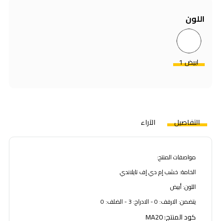
اللون
ابيض 1
التفاصيل
الآراء
مواصفات المنتج:
الخامة: خشب إم دي إف تايلاندي
اللون: أبيض
يتضمن: الارفف: 0 - الادراج: 3 - الضلف: 0
كود المنتج: MA20