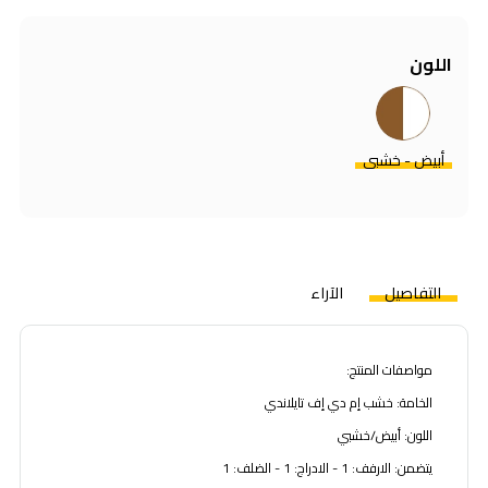
اللون
أبيض - خشبي
التفاصيل
الآراء
مواصفات المنتج:
الخامة: خشب إم دي إف تايلاندي
اللون: أبيض/خشبي
يتضمن: الارفف: 1 - الادراج: 1 - الضلف: 1