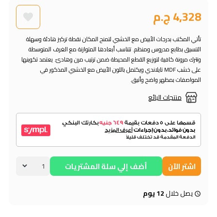
4,328 ج.م
تأتي المكتب بدرجات الأبيض مع الخشبي لتمنح المكان نقطة تركيز هادئة وسهلة
التنسيق بطابع مدروس ومنظم. تتناسب أبعادها المتوازنة مع الغرف المتوسطة
وتترك مرونة كافية لتوزيع القطع المحيطة ضمن ترتيب مرن وهادئ. يعتمد تكوينها
على خشب MDF تايلاندي ويكتمل باللون الأبيض مع الخشبي المذكور في
المواصفات بمظهر واضح وأنيق.
منتجات البائع
اشتر الآن
أضف إلي سلة المشتريات
يصل خلال
12 يوم