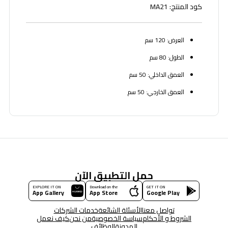
كود المنتج: MA21
العرض: 120 سم
الطول: 80 سم
العمق الداخلي: 50 سم
العمق الخارجي: 50 سم
حمل التطبيق الآن
EXPLORE IT ON
Download on the
GET IT ON
App Gallery
App Store
Google Play
تواصل معنا
الأسئلة الشائعة
خدمات الشركات
الشروط و الأحكام
سياسة الخصوصية
من نحن
كيف نعمل
المدونة
الوظائف