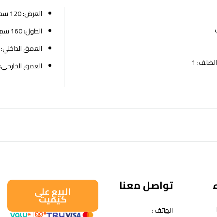
العرض: 120 سم
الطول: 160 سم
العمق الداخلي: 50 سم
العمق الخارجي: 50 سم
تواصل معنا
البيع على
كيميت
الهاتف :