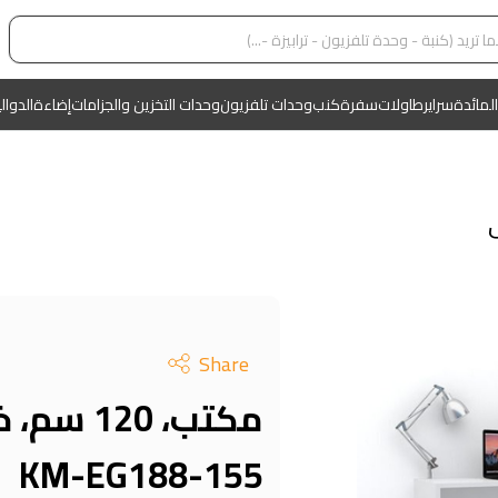
المائدة
سراير
طاولات
سفرة
كنب
وحدات تلفزيون
وحدات التخزين والجزامات
إضاءة
الدوال
Share
مكتب، 20
KM-EG188-155