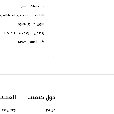
مواصفات المنتج:
الخامة: خشب إم دي إف تايلاندي
اللون: خشبي/أسود
يتضمن: الارفف: 4 - الادراج: 3 - الضلف: 1
كود المنتج: MA24
حول كيميت
العملاء
من نحن
تواصل معنا