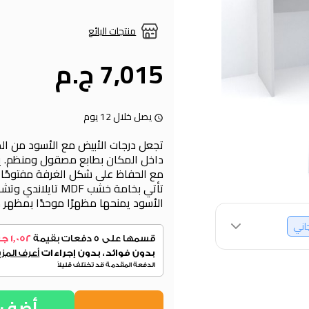
منتجات البائع
7,015 ج.م
يصل خلال 12 يوم
تجعل درجات الأبيض مع الأسود من المك
داخل المكان بطابع مصقول ومنظم. يد
مع الحفاظ على شكل الغرفة مفتوحًا 
تأتي بخامة خشب MDF 
الأسود يمنحها مظهرًا موحدًا بمظهر 
جاني
أضف إ