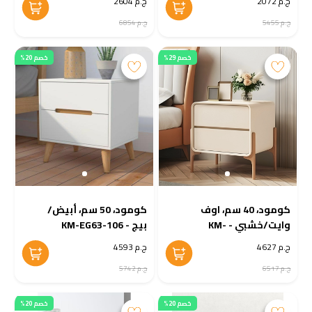
ج.م 2072
ج.م 2604
ج.م 5455
ج.م 6854
خصم 29%
خصم 20%
كومود، 40 سم، اوف
كومود، 50 سم، أبيض/
وايت/خشبي - KM-
بيج - KM-EG63-106
EG138-01
ج.م 4627
ج.م 4593
ج.م 6517
ج.م 5742
خصم 20%
خصم 20%