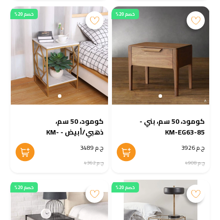
خصم 20%
خصم 20%
كومود، 50 سم، بني -
كومود، 50 سم،
KM-EG63-85
ذهبي/أبيض - KM-
EG106-109
ج.م 3926
ج.م 3489
ج.م 4908
ج.م 4362
خصم 20%
خصم 20%