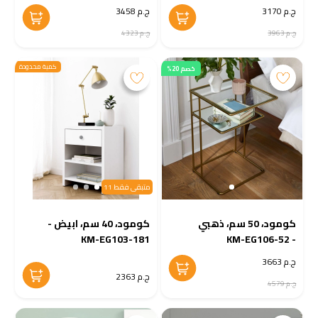
ج.م 3170
ج.م 3458
ج.م 3963
ج.م 4323
كمية محدودة
خصم 20%
متبقى فقط 11
كومود، 50 سم، ذهبي
كومود، 40 سم، ابيض -
KM-EG103-181
- KM-EG106-52
ج.م 3663
ج.م 2363
ج.م 4579