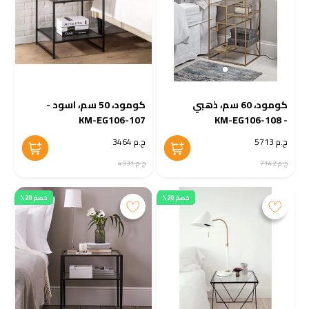
كومود، 60 سم، ذهبي
كومود، 50 سم، اسود -
KM-EG106-107
- KM-EG106-108
ج.م 5713
ج.م 3464
ج.م 7142
ج.م 4331
خصم 20%
خصم 20%