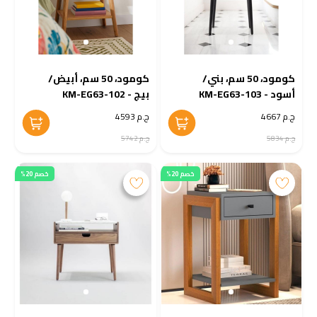
كومود، 50 سم، بني/
كومود، 50 سم، أبيض/
أسود - KM-EG63-103
بيج - KM-EG63-102
ج.م 4667
ج.م 4593
ج.م 5834
ج.م 5742
خصم 20%
خصم 20%