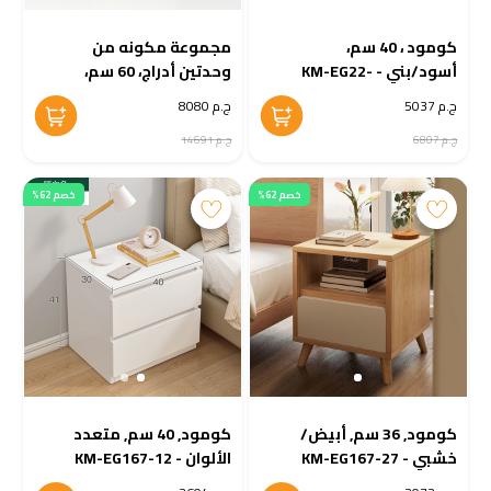
كومود ، 40 سم،
مجموعة مكونه من
أسود/بني - KM-EG22-
وحدتين أدراج، 60 سم،
02
أبيض - BUN6
ج.م 5037
ج.م 8080
ج.م 6807
ج.م 14691
خصم 62%
خصم 62%
كومود, 36 سم, أبيض/
كومود, 40 سم, متعدد
خشبي - KM-EG167-27
الألوان - KM-EG167-12