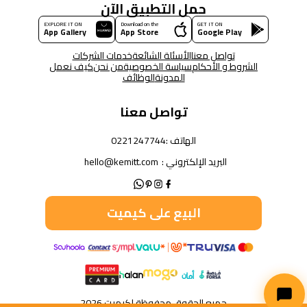
حمل التطبيق الآن
EXPLORE IT ON
Download on the
GET IT ON
App Gallery
App Store
Google Play
تواصل معنا
الأسئلة الشائعة
خدمات الشركات
الشروط و الأحكام
سياسة الخصوصية
من نحن
كيف نعمل
المدونة
الوظائف
تواصل معنا
الهاتف :
0221247744
البريد الإلكتروني :
hello@kemitt.com
البيع على كيميت
جميع الحقوق محفوظة لكيميت 2026